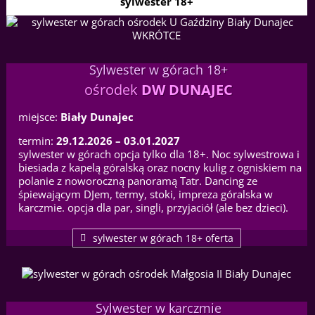
sylwester 18+
Sylwester w górach 18+
ośrodek
DW DUNAJEC
miejsce:
Biały Dunajec
termin:
29.12.2026 – 03.01.2027
sylwester w górach opcja tylko dla 18+. Noc sylwestrowa i
biesiada z kapelą góralską oraz nocny kulig z ogniskiem na
polanie z noworoczną panoramą Tatr. Dancing ze
śpiewającym DJem, termy, stoki, impreza góralska w
karczmie. opcja dla par, singli, przyjaciół (ale bez dzieci).
sylwester w górach 18+ oferta
Sylwester w karczmie