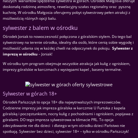
naszych wariantów spędzenia sylwestra w górach. Ośrodek Małgosia oferuje
doskonałą rodzinną atmosferę, rewelacyjny szałas regionalny oraz pyszną
kuchnię. W ośrodku Małgosia oferujemy pobyt sylwestrowy pełen atrakcji z
możliwością różnych opcji balu.
sylwester z balem w ośrodku
Ośrodek Joniak to nowoczesność połączona z góralskim stylem. Do tego bal
sylwestrowy na terenie ośrodka, idealny dla osób, które cenią sobie wygodę i
możliwość udania się w każdej chwili na odpoczynek do pokoju.
Sylwester z
imprezą w ośrodku
– Joniak!
W ośrodku tym program obejmuje wszystkie atrakcja jak kulig z ogniskiem,
imprezy góralskie w karczmach z występami kapel , baseny termalne.
Sylwester w górach 18+
Ośrodek Pańszczyk to opcja 18+ dla najwytrwalszych imprezowiczów.
Codzienne imprezy jak impreza góralska w karczmie U Furtoka z kapela
góralską i poczęstunkiem, nocny kulig z pochodniami i ogniskiem, popijawa z
góralami. DO tego impreza sylwestrowa w klimacie PRL. To opcja
zdecydowanie nie dla dzieci i dlatego w tym ośrodku dzieci Państwo nie
spotkają. Sylwester bez dzieci, sylwester 18+ – tylko w ośrodku Pańszczyk!