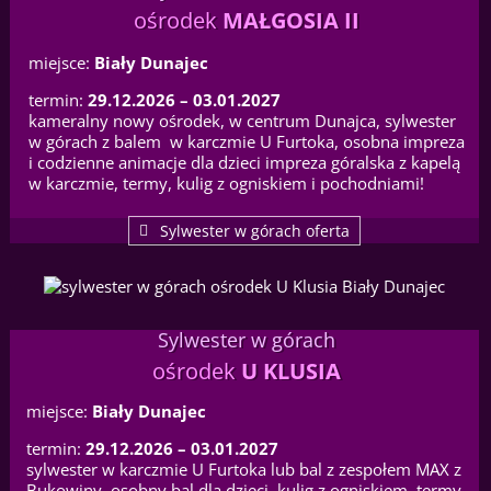
ośrodek
MAŁGOSIA II
miejsce:
Biały Dunajec
termin:
29.12.2026 – 03.01.2027
kameralny nowy ośrodek, w centrum Dunajca, sylwester
w górach z balem w karczmie U Furtoka, osobna impreza
i codzienne animacje dla dzieci impreza góralska z kapelą
w karczmie, termy, kulig z ogniskiem i pochodniami!
Sylwester w górach oferta
Sylwester w górach
ośrodek
U KLUSIA
miejsce:
Biały Dunajec
termin:
29.12.2026 – 03.01.2027
sylwester w karczmie U Furtoka lub bal z zespołem MAX z
Bukowiny, osobny bal dla dzieci, kulig z ogniskiem, termy