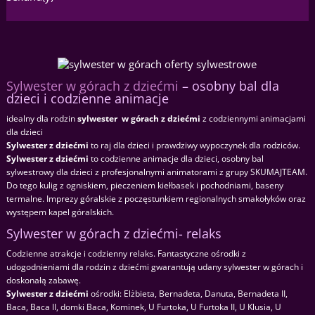
Sylwester w górach z dziećmi
– osobny bal dla
dzieci i codzienne animacje
idealny dla rodzin
sylwester w górach z dziećmi
z codziennymi animacjami
dla dzieci
S
ylwester z dziećmi
to raj dla dzieci i prawdziwy wypoczynek dla rodziców.
Sylwester z dziećmi
to codzienne animacje dla dzieci, osobny bal
sylwestrowy dla dzieci z profesjonalnymi animatorami z grupy SKUMAJTEAM.
Do tego kulig z ogniskiem, pieczeniem kiełbasek i pochodniami, baseny
termalne. Imprezy góralskie z poczęstunkiem regionalnych smakołyków oraz
występem kapel góralskich.
Sylwester w górach z dziećmi- relaks
Codzienne atrakcje i codzienny relaks. Fantastyczne ośrodki z
udogodnieniami dla rodzin z dziećmi gwarantują udany sylwester w górach i
doskonałą zabawę.
Sylwester z dziećmi
ośrodki: Elżbieta, Bernadeta, Danuta, Bernadeta II,
Baca, Baca II, domki Baca, Kominek, U Furtoka, U Furtoka II, U Klusia, U