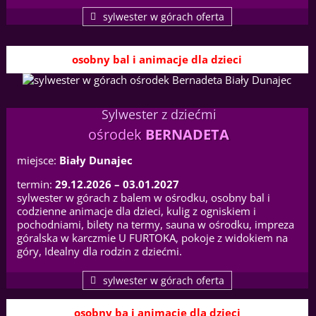
sylwester w górach oferta
osobny bal i animacje dla dzieci
Sylwester z dziećmi
ośrodek
BERNADETA
miejsce:
Biały Dunajec
termin:
29.12.2026 – 03.01.2027
sylwester w górach z balem w ośrodku, osobny bal i
codzienne animacje dla dzieci, kulig z ogniskiem i
pochodniami, bilety na termy, sauna w ośrodku, impreza
góralska w karczmie U FURTOKA, pokoje z widokiem na
góry, Idealny dla rodzin z dziećmi.
sylwester w górach oferta
osobny ba i animacje dla dzieci