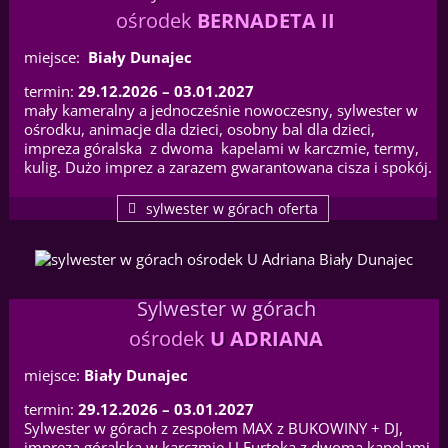
ośrodek
BERNADETA II
miejsce:
Biały Dunajec
termin:
29.12.2026 – 03.01.2027
mały kameralny a jednocześnie nowoczesny, sylwester w
ośrodku, animacje dla dzieci, osobny bal dla dzieci,
impreza góralska z dwoma kapelami w karczmie, termy,
kulig. Dużo imprez a zarazem gwarantowana cisza i spokój.
sylwester w górach oferta
Sylwester w górach
ośrodek
U ADRIANA
miejsce:
Biały Dunajec
termin:
29.12.2026 – 03.01.2027
Sylwester w górach z zespołem MAX z BUKOWINY + DJ,
impreza góralska w karczmie U Furtoka z dwoma kapelami,