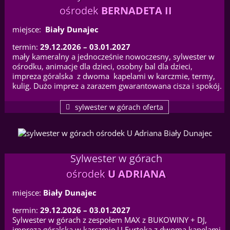
ośrodek
BERNADETA II
miejsce:
Biały Dunajec
termin:
29.12.2026 – 03.01.2027
mały kameralny a jednocześnie nowoczesny, sylwester w
ośrodku, animacje dla dzieci, osobny bal dla dzieci,
impreza góralska z dwoma kapelami w karczmie, termy,
kulig. Dużo imprez a zarazem gwarantowana cisza i spokój.
sylwester w górach oferta
Sylwester w górach
ośrodek
U ADRIANA
miejsce:
Biały Dunajec
termin:
29.12.2026 – 03.01.2027
Sylwester w górach z zespołem MAX z BUKOWINY + DJ,
impreza góralska w karczmie U Furtoka z dwoma kapelami,