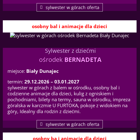
sylwester w górach oferta
osobny bal i animacje dla dzieci
Sylwester z dziećmi
ośrodek
BERNADETA
miejsce:
Biały Dunajec
termin:
29.12.2026 – 03.01.2027
sylwester w górach z balem w ośrodku, osobny bal i
codzienne animacje dla dzieci, kulig z ogniskiem i
pochodniami, bilety na termy, sauna w ośrodku, impreza
góralska w karczmie U FURTOKA, pokoje z widokiem na
góry, Idealny dla rodzin z dziećmi.
sylwester w górach oferta
osobny ba i animacje dla dzieci