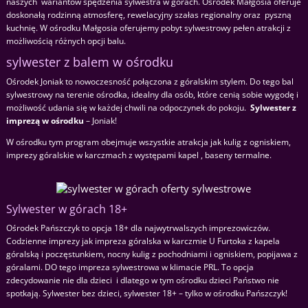
naszych wariantów spędzenia sylwestra w górach. Ośrodek Małgosia oferuje
doskonałą rodzinną atmosferę, rewelacyjny szałas regionalny oraz pyszną
kuchnię. W ośrodku Małgosia oferujemy pobyt sylwestrowy pełen atrakcji z
możliwością różnych opcji balu.
sylwester z balem w ośrodku
Ośrodek Joniak to nowoczesność połączona z góralskim stylem. Do tego bal
sylwestrowy na terenie ośrodka, idealny dla osób, które cenią sobie wygodę i
możliwość udania się w każdej chwili na odpoczynek do pokoju.
Sylwester z
imprezą w ośrodku
– Joniak!
W ośrodku tym program obejmuje wszystkie atrakcja jak kulig z ogniskiem,
imprezy góralskie w karczmach z występami kapel , baseny termalne.
Sylwester w górach 18+
Ośrodek Pańszczyk to opcja 18+ dla najwytrwalszych imprezowiczów.
Codzienne imprezy jak impreza góralska w karczmie U Furtoka z kapela
góralską i poczęstunkiem, nocny kulig z pochodniami i ogniskiem, popijawa z
góralami. DO tego impreza sylwestrowa w klimacie PRL. To opcja
zdecydowanie nie dla dzieci i dlatego w tym ośrodku dzieci Państwo nie
spotkają. Sylwester bez dzieci, sylwester 18+ – tylko w ośrodku Pańszczyk!