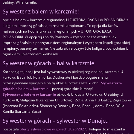
Sabiny, Willa Kamila,
Sylwester z balem w karczmie!
opcja z balem w karczmie regionalnej U FURTOKA, BACA lub POLANIORKA z
kuligiem, imprezą góralską, termami, lampionami. To opcja dla fanów
najlepszych na Podhalu karczm regionalnych – U FURTOKA, BACA i
POLANIORKI. W opcji tej znajdą Państwo wszystkie nasze atrakcje jak:
impreza góralska z poczęstunkiem regionalnym i występem kapeli góralskiej,
lampiony, baseny termalne. Nie zabraknie oczywiście kuligu z pochodniami,
ogniskiem i pieczeniem kiełbasek.
Sylwester w górach – bal w karczmie
Koronacją tej opcji jest bal sylwestrowy w pięknej regionalnej karczmie U
Furtoka, Baca lub Polaniorka. Doskonałe i bardzo bogate menu
przyszykowane specjalnie na tą okazję przez szefa kuchni.
Sylwester w
górach
z balem w karczmie
– poczuj góralskie klimaty!
Sylwester z balem w karczmie
ośrodki: U Klusia, U Furtoka, U Sabiny, U
Furtoka II, Małgosia II (karczma U Furtoka). Zofia, Anna I, U Galicy, Zagatówka
(karczma Polaniorka). Słoneczny Dworek, Baca, Baca II, domki Baca, Willa
Kamila (karczma Baca)
Sylwester w górach – sylwester w Dunajcu
pozostałe
oferty sylwestrowe w górach 2026/2027
. Kolejna to mieszanka