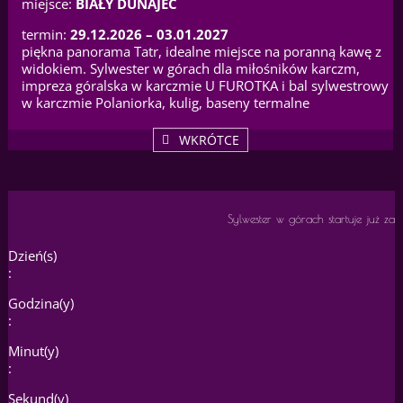
miejsce:
BIAŁY DUNAJEC
termin:
29.12.2026 – 03.01.2027
piękna panorama Tatr, idealne miejsce na poranną kawę z
widokiem. Sylwester w górach dla miłośników karczm,
impreza góralska w karczmie U FUROTKA i bal sylwestrowy
w karczmie Polaniorka, kulig, baseny termalne
WKRÓTCE
Sylwester w górach startuje już za
Dzień(s)
:
Godzina(y)
:
Minut(y)
:
Sekund(y)