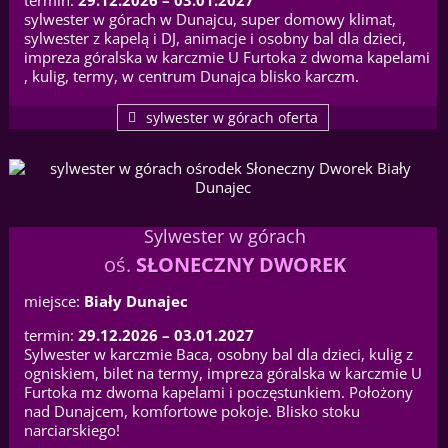
termin:
29.12.2026 – 03.01.2027
sylwester w górach w Dunajcu, super domowy klimat,
sylwester z kapelą i DJ, animacje i osobny bal dla dzieci,
impreza góralska w karczmie U Furtoka z dwoma kapelami
, kulig, termy, w centrum Dunajca blisko karczm.
sylwester w górach oferta
Sylwester w górach
oś.
SŁONECZNY DWOREK
miejsce:
Biały Dunajec
termin:
29.12.2026 – 03.01.2027
Sylwester w karczmie Baca, osobny bal dla dzieci, kulig z
ogniskiem, bilet na termy, impreza góralska w karczmie U
Furtoka mz dwoma kapelami i poczęstunkiem. Położony
nad Dunajcem, komfortowe pokoje. Blisko stoku
narciarskiego!