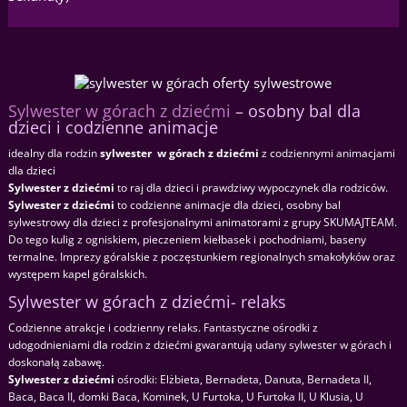
Sylwester w górach z dziećmi
– osobny bal dla
dzieci i codzienne animacje
idealny dla rodzin
sylwester w górach z dziećmi
z codziennymi animacjami
dla dzieci
S
ylwester z dziećmi
to raj dla dzieci i prawdziwy wypoczynek dla rodziców.
Sylwester z dziećmi
to codzienne animacje dla dzieci, osobny bal
sylwestrowy dla dzieci z profesjonalnymi animatorami z grupy SKUMAJTEAM.
Do tego kulig z ogniskiem, pieczeniem kiełbasek i pochodniami, baseny
termalne. Imprezy góralskie z poczęstunkiem regionalnych smakołyków oraz
występem kapel góralskich.
Sylwester w górach z dziećmi- relaks
Codzienne atrakcje i codzienny relaks. Fantastyczne ośrodki z
udogodnieniami dla rodzin z dziećmi gwarantują udany sylwester w górach i
doskonałą zabawę.
Sylwester z dziećmi
ośrodki: Elżbieta, Bernadeta, Danuta, Bernadeta II,
Baca, Baca II, domki Baca, Kominek, U Furtoka, U Furtoka II, U Klusia, U