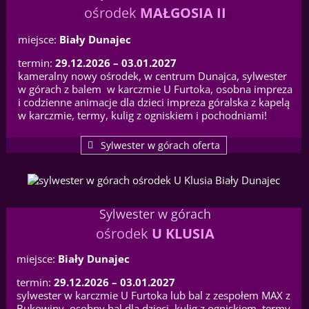
ośrodek
MAŁGOSIA II
miejsce:
Biały Dunajec
termin:
29.12.2026 – 03.01.2027
kameralny nowy ośrodek, w centrum Dunajca, sylwester
w górach z balem w karczmie U Furtoka, osobna impreza
i codzienne animacje dla dzieci impreza góralska z kapelą
w karczmie, termy, kulig z ogniskiem i pochodniami!
Sylwester w górach oferta
Sylwester w górach
ośrodek
U KLUSIA
miejsce:
Biały Dunajec
termin:
29.12.2026 – 03.01.2027
sylwester w karczmie U Furtoka lub bal z zespołem MAX z
Bukowiny, osobny bal dla dzieci, kulig z ogniskiem, termy