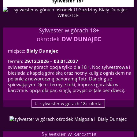
sylwester 18+
Sylwester w górach 18+
ośrodek
DW DUNAJEC
miejsce:
Biały Dunajec
termin:
29.12.2026 – 03.01.2027
sylwester w górach opcja tylko dla 18+. Noc sylwestrowa i
biesiada z kapelą góralską oraz nocny kulig z ogniskiem na
polanie z noworoczną panoramą Tatr. Dancing ze
śpiewającym DJem, termy, stoki, impreza góralska w
karczmie. opcja dla par, singli, przyjaciół (ale bez dzieci).
sylwester w górach 18+ oferta
Sylwester w karczmie