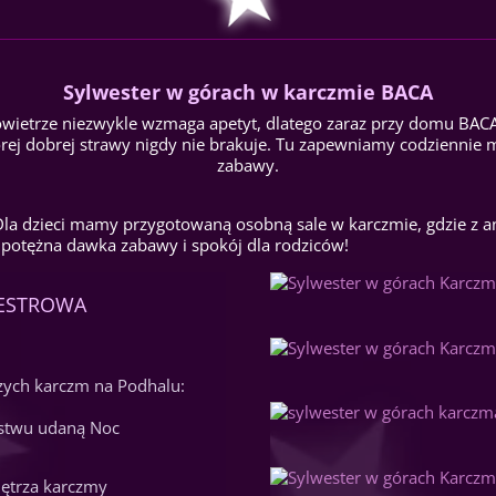
Sylwester w górach w karczmie BACA
owietrze niezwykle wzmaga apetyt, dlatego zaraz przy domu BAC
órej dobrej strawy nigdy nie brakuje. Tu zapewniamy codziennie m
zabawy.
Dla dzieci mamy przygotowaną osobną sale w karczmie, gdzie z 
 potężna dawka zabawy i spokój dla rodziców!
LWESTROWA
zych karczm na Podhalu:
ństwu udaną Noc
nętrza karczmy