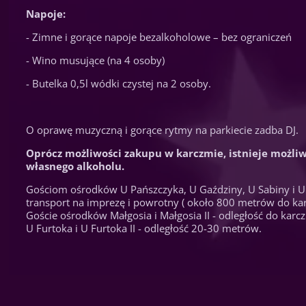
Napoje:
- Zimne i gorące napoje bezalkoholowe – bez ograniczeń
- Wino musujące (na 4 osoby)
- Butelka 0,5l wódki czystej na 2 osoby.
O oprawę muzyczną i gorące rytmy na parkiecie zadba DJ.
Oprócz możliwości zakupu w karczmie, istnieje możli
własnego alkoholu.
Gościom ośrodków U Pańszczyka, U Gaździny, U Sabiny i U
transport na imprezę i powrotny ( około 800 metrów do ka
Goście ośrodków Małgosia i Małgosia II - odległość do kar
U Furtoka i U Furtoka II - odległość 20-30 metrów.