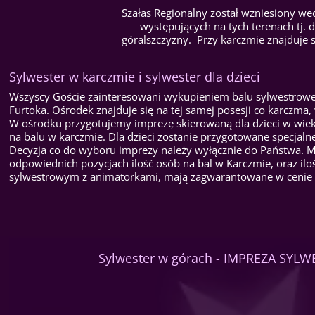
Szałas Regionalny został wzniesiony we
występujących na tych terenach tj.
góralszczyzny. Przy karczmie znajduje 
Sylwester w karczmie i sylwester dla dzieci
Wszyscy Goście zainteresowani wykupieniem balu sylwestroweg
Furtoka. Ośrodek znajduje się na tej samej posesji co karczma
W ośrodku przygotujemy imprezę skierowaną dla dzieci w wieku
na balu w karczmie. Dla dzieci zostanie przygotowane specjal
Decyzja co do wyboru imprezy należy wyłącznie do Państwa. M
odpowiednich pozycjach ilość osób na bal w Karczmie, oraz il
sylwestrowym z animatorkami, mają zagwarantowane w cenie c
Sylwester w górach - IMPREZA SY