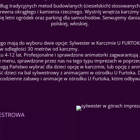
dług tradycyjnych metod budowlanych (ciesielskich) stosowanych
 drewna okrągłego i kamienia rzecznego. Wystrój wnętrza karczm
się letni ogródek oraz parking dla samochodów. Serwujemy dania
polskiej, włoskiej.
o mają do wyboru dwie opcje: Sylwester w Karczmie U FURTOKA l
, w odległości 30 metrów od karczmy.
 4-12 lat. Profesjonalne i sprawdzone animatorki zagwarantują 
ne menu, sprawdzone przez nas na tego typu imprezach w poprzed
ogą Państwo wybrać dla dzieci opcję w karczmie, lub opcję z an
ość dzieci na bal sylwestrowy z animacjami w ośrodku U Furtoka
odzienne zabawy i animacje w ośrodku U Furtoka, które odbywać
LWESTROWA