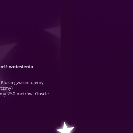
wość wniesienia
 Klusia gwarantujemy
rczmy)
czmy 250 metrów, Goście