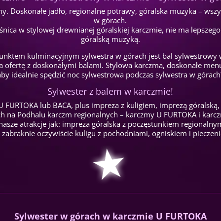
my. Doskonałe jadło, regionalne potrawy, góralska muzyka – ws
w górach.
nica w stylowej drewnianej góralskiej karczmie, nie ma lepszeg
góralską muzyką.
unktem kulminacyjnym sylwestra w górach jest bal sylwestrowy 
a ofertę z doskonałymi balami. Stylowa karczma, doskonałe men
aby idealnie spędzić noc sylwestrowa podczas sylwestra w górach
Sylwester z balem w karczmie!
U FURTOKA lub BACA, plus impreza z kuligiem, imprezą góralską,
ch na Podhalu karczm regionalnych – karczmy U FURTOKA i kar
nasze atrakcje jak: impreza góralska z poczęstunkiem regionalny
 zabraknie oczywiście kuligu z pochodniami, ogniskiem i pieczen
Sylwester w górach w karczmie U FURTOKA