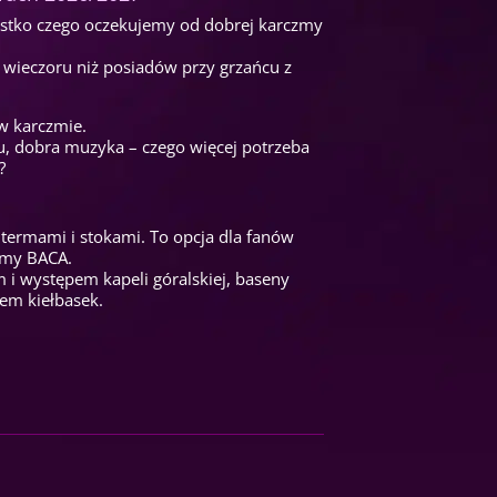
zystko czego oczekujemy od dobrej karczmy
o wieczoru niż posiadów przy grzańcu z
w karczmie.
u, dobra muzyka – czego więcej potrzeba
?
 termami i stokami. To opcja dla fanów
czmy BACA.
m i występem kapeli góralskiej, baseny
iem kiełbasek.