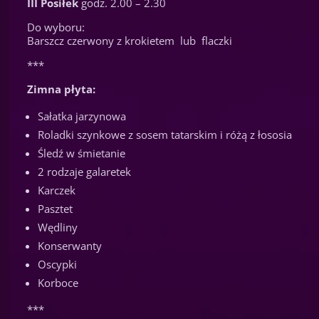
III Posiłek
godz. 2.00 – 2.30
Do wyboru:
Barszcz czerwony z krokietem lub flaczki
***
Zimna płyta:
Sałatka jarzynowa
Roladki szynkowe z sosem tatarskim i różą z łososia
Śledź w śmietanie
2 rodzaje galaretek
Karczek
Pasztet
Wędliny
Konserwanty
Oscypki
Korboce
***