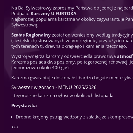
Na Bal Sylwestrowy zaprosimy Państwa do jednej z najbard
Podhalu:
Karczmy U FURTOKA.
Najbardziej popularna karczma w okolicy zagwarantuje Pa
Sylwestrową.
Szałas Regionalny
został on wzniesiony według tradycyj
(ciesielskich) stosowanych w tym regionie, przy użyciu ma
tych terenach tj. drewna okrągłego i kamienia rzecznego.
Wystrój wnętrza karczmy odzwierciedla prawdziwą
atmosf
Karczma posiada dwa poziomy, po tegorocznej renowacji jes
jednorazowo około 400 gości.
Karczma gwarantuje doskonałe i bardzo bogate menu sylw
Sylwester w górach - MENU 2025/2026
- tegoroczne karczma ogłosi w okolicach listopada
Przystawka
Drobno krojony pstrąg wędzony z sałatką ze skompresow
***