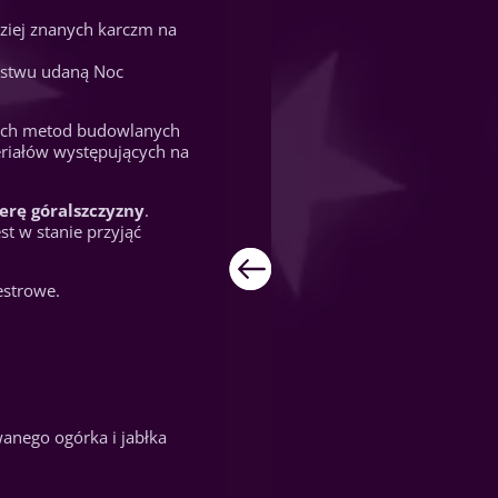
ziej znanych karczm na
ństwu udaną Noc
nych metod budowlanych
teriałów występujących na
erę góralszczyzny
.
t w stanie przyjąć
estrowe.
anego ogórka i jabłka