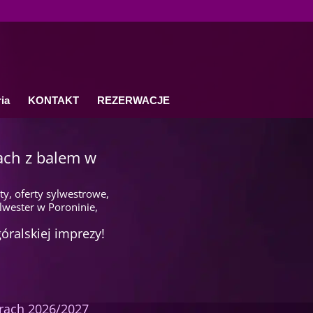
ia
KONTAKT
REZERWACJE
ach z balem w
y, oferty sylwestrowe,
lwester w Poroninie,
góralskiej imprezy!
órach 2026/2027