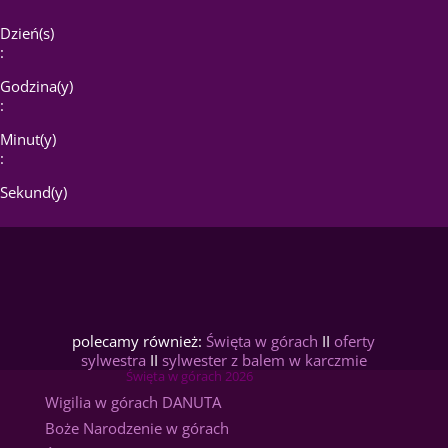
Dzień(s)
:
Godzina(y)
:
Minut(y)
:
Sekund(y)
polecamy również:
Święta w górach
II
oferty
sylwestra
II
sylwester z balem w karczmie
Święta w górach 2026
Wigilia w górach DANUTA
Boże Narodzenie w górach