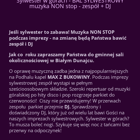
Sylwester w górach - BAL SYLWESTROWY
muzyka NON stop - zespół + DJ
Jeśli sylwester to zabawa! Muzyka NON STOP
podczas imprezy - na zmianę będą Państwa bawić
zespół i DJ
Jak co roku zapraszamy Państwa do gminnej sali
okolicznościowej w Białym Dunajcu.
O oprawę muzyczną zadba jedna z najpopularniejszych
na Podhalu kapel
MAX Z BUKOWINY
. Podczas imprezy
sylwestrowej zespół wystąpi w pełnym
sześcioosobowym składzie. Szeroki repertuar od muzyki
góralskiej po hity disco i pop rozgrzeje parkiet do
czerwoności! Ciszy nie przewidujemy! W przerwach
zespołu parkiet przejmie
DJ.
Sprawdzony i
doświadczony DJ, który już od wielu lat bawi Gości na
naszych imprezach sylwestrowych. Sylwester w górach?
To musza boleć nogi. Szykuje się więc noc z tańcami bez
przerwy na odpoczynek!