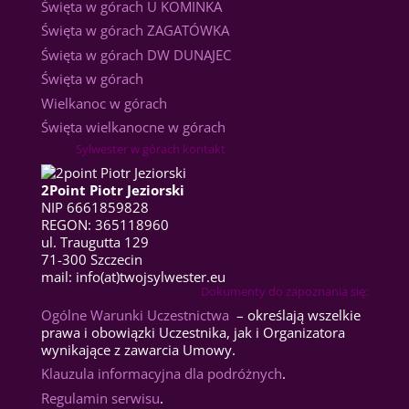
Święta w górach U KOMINKA
Święta w górach ZAGATÓWKA
Święta w górach DW DUNAJEC
Święta w górach
Wielkanoc w górach
Święta wielkanocne w górach
Sylwester w górach kontakt
2Point Piotr Jeziorski
NIP 6661859828
REGON: 365118960
ul. Traugutta 129
71-300 Szczecin
mail: info(at)twojsylwester.eu
Dokumenty do zapoznania się:
Ogólne Warunki Uczestnictwa
– określają wszelkie
prawa i obowiązki Uczestnika, jak i Organizatora
wynikające z zawarcia Umowy.
Klauzula informacyjna dla podróżnych
.
Regulamin serwisu
.