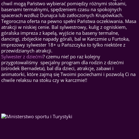
chwil mogą Państwo wybierać pomiędzy różnymi stokami,
basenami termalnymi, spędzeniem czasu na spokojnych
spacerach wzdłuż Dunajca lub zatłoczonych Krupówkach.
Tegoroczna oferta na pewno spełni Państwa oczekiwania. Masa
atrakcji w niskiej cenie. Bal sylwestrowy, kulig z ogniskiem,
góralska impreza z kapelą, wyjście na baseny termalne,
dancingi, zbójeckie napady górali, bal w Karczmie u Furtoka,
imprezowy sylwester 18+ u Pańszczyka to tylko niektóre z
przewidzianych atrakcji.
Sylwester z dziećmi
? czemu nie! po raz kolejny
przygotowaliśmy specjalny program dla rodzin z dziećmi
(ośrodek Bernadeta), bal dla dzieci, atrakcje, zabawi i
animatorki, które zajmą się Twoimi pociechami i pozwolą Ci na
chwile relaksu na stoku czy w karczmie!!