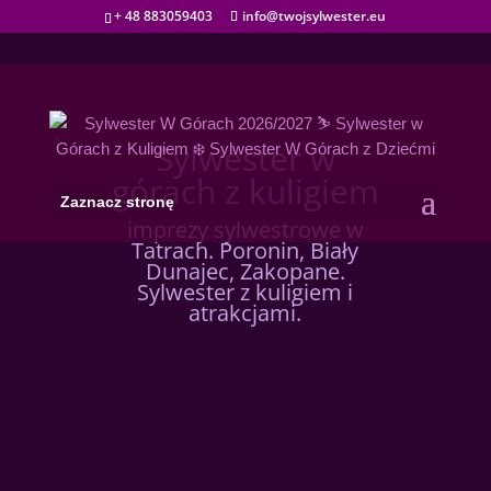
+ 48 883059403
info@twojsylwester.eu
Sylwester w
górach z kuligiem
Zaznacz stronę
imprezy sylwestrowe w
Tatrach. Poronin, Biały
Dunajec, Zakopane.
Sylwester z kuligiem i
atrakcjami.