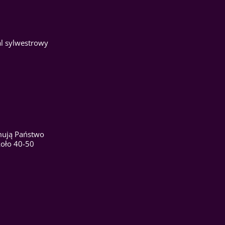
al sylwestrowy
ymują Państwo
koło 40-50