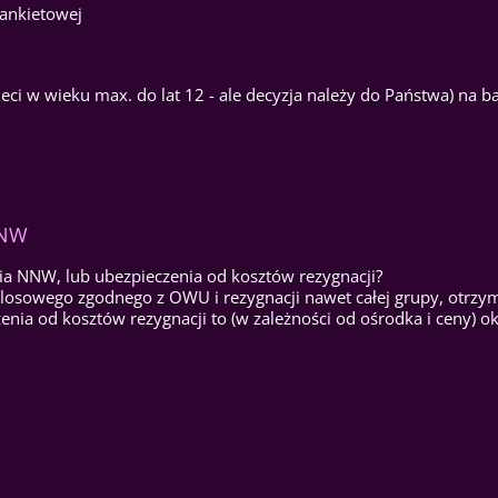
Bankietowej
eci w wieku max. do lat 12 - ale decyzja należy do Państwa) na b
NNW
nia NNW, lub ubezpieczenia od kosztów rezygnacji?
 losowego zgodnego z OWU i rezygnacji nawet całej grupy, otrz
ia od kosztów rezygnacji to (w zależności od ośrodka i ceny) o