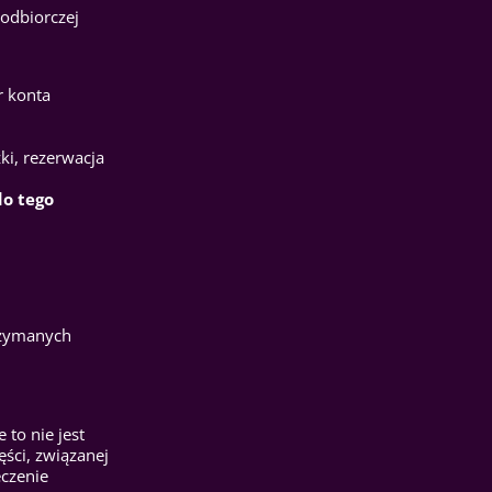
 odbiorczej
r konta
ki, rezerwacja
do tego
rzymanych
to nie jest
ęści, związanej
eczenie