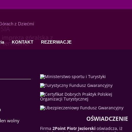
OSIA
 impreza góralska z
y termalne!
ia
KONTAKT
REZERWACJE
a
OŚWIADCZENIE
eden wolny
Firma
2Point Piotr Jeziorski
oświadcza, iż