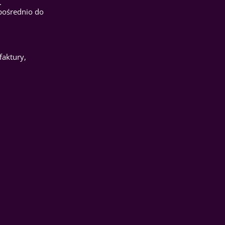
.
pośrednio do
faktury,