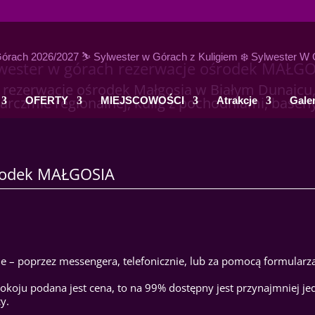
wester w górach rezerwacje ośrodek MAŁG
 rezerwacje ośrodek Małgosia w Białym Dunajcu,
arczmie regionalnej, kulig z pochodniami, basen
OFERTY
MIEJSCOWOŚCI
Atrakcje
Galer
rodek MAŁGOSIA
ie – poprzez messengera, telefonicznie, lub za pomocą formularz
pokoju podana jest cena, to na 99% dostępny jest przynajmniej j
y.