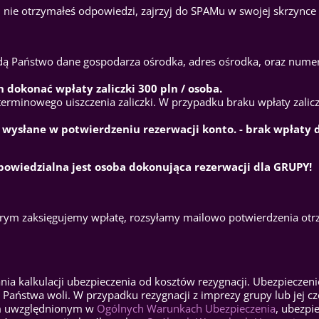
śli nie otrzymałeś odpowiedzi, zajrzyj do SPAMu w swojej skrzynce
jdą Państwo dane gospodarza ośrodka, adres ośrodka, oraz nume
 dokonać wpłaty zaliczki 300 pln / osoba.
rminowego uiszczenia zaliczki. W przypadku braku wpłaty zalicz
na wysłane w potwierdzeniu rezerwacji konto. - brak wpłaty 
dpowiedzialna jest osoba dokonująca rezerwacji dla GRUPY!
tórym zaksięgujemy wpłatę, rozsyłamy mailowo potwierdzenia ot
a kalkulacji ubezpieczenia od kosztów rezygnacji. Ubezpieczenie 
 Państwa woli. W przypadku rezygnacji z imprezy grupy lub jej cz
ym uwzględnionym w
Ogólnych Warunkach Ubezpieczenia
, ubezpi