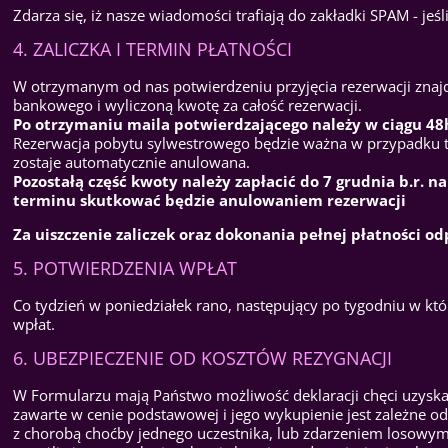
Zdarza się, iż nasze wiadomości trafiają do zakładki SPAM - je
4. ZALICZKA I TERMIN PŁATNOŚCI
W otrzymanym od nas potwierdzeniu przyjęcia rezerwacji zna
bankowego i wyliczoną kwotę za całość rezerwacji.
Po otrzymaniu maila potwierdzającego należy w ciągu 48h
Rezerwacja pobytu sylwestrowego będzie ważna w przypadku te
zostaje automatycznie anulowana.
Pozostałą część kwoty należy zapłacić do 7 grudnia b.r. 
terminu skutkować będzie anulowaniem rezerwacji
Za uiszczenie zaliczek oraz dokonania pełnej płatności o
5. POTWIERDZENIA WPŁAT
Co tydzień w poniedziałek rano, następujący po tygodniu w k
wpłat.
6. UBEZPIECZENIE OD KOSZTÓW REZYGNACJI
W Formularzu mają Państwo możliwość deklaracji chęci uzyskani
zawarte w cenie podstawowej i jego wykupienie jest zależne od
z chorobą choćby jednego uczestnika, lub zdarzeniem losow