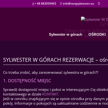
+ 48 883059403
info@twojsylwester.eu
Syl
Sylwester w górach
kapelą w k
Sylwester w górach
OŚRODKI
SYLWESTER W GÓRACH REZERWACJE – oś
Co trzeba zrobić, aby zarezerwować sylwestra w górach??
1. DOSTĘPNOŚĆ MIEJSC
Sprawdź dostępność miejsc i pokoi w interesującym Cię obiekc
kontaktowego w dziale
KONTAKT
.
Jeśli w cenniku znajdującym się w opisie ośrodka przy danym 
pokój. Informacje o pokojach są uaktualniane codziennie w noc