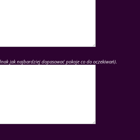
ednak jak najbardziej dopasować pokoje co do oczekiwań)
.