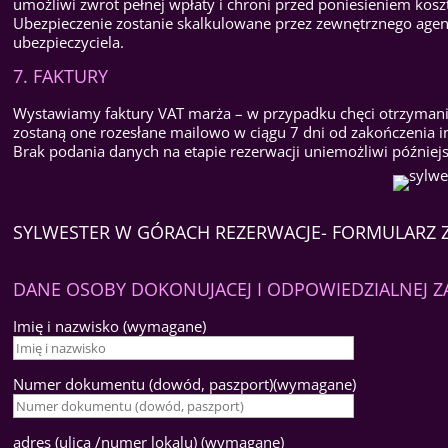
umożliwi zwrot pełnej wpłaty i chroni przed poniesieniem kos
Ubezpieczenie zostanie skalkulowane przez zewnętrznego agen
ubezpieczyciela.
7. FAKTURY
Wystawiamy faktury VAT marża – w przypadku chęci otrzymania
zostaną one rozesłane mailowo w ciągu 7 dni od zakończenia 
Brak podania danych na etapie rezerwacji uniemożliwi późniejs
SYLWESTER W GÓRACH REZERWACJE- FORMULARZ 
DANE OSOBY DOKONUJACEJ I ODPOWIEDZIALNEJ Z
Imię i nazwisko (wymagane)
Numer dokumentu (dowód, paszport)(wymagane)
adres (ulica /numer lokalu) (wymagane)