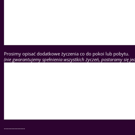
Prosimy opisać dodatkowe życzenia co do pokoi lub pobytu.
(nie gwarantujemy spełnienia wszystkich życzeń, postaramy się j
--------------