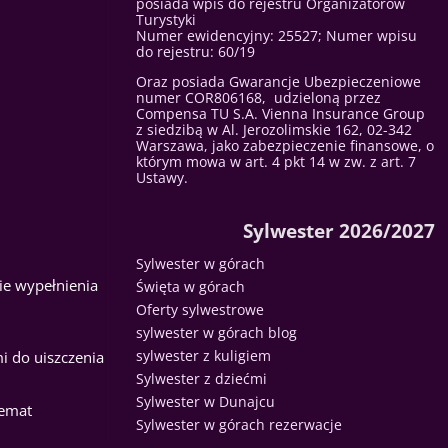
posiada wpis do rejestru Organizatorów
Turystyki
Numer ewidencyjny: 25527; Numer wpisu
do rejestru: 60/19
Oraz posiada Gwarancje Ubezpieczeniowe
numer COR806168, udzieloną przez
Compensa TU S.A. Vienna Insurance Group
z siedzibą w Al. Jerozolimskie 162, 02-342
Warszawa, jako zabezpieczenie finansowe, o
którym mowa w art. 4 pkt 14 w zw. z art. 7
Ustawy.
Sylwester 2026/2027
Sylwester w górach
ie wypełnienia
Święta w górach
Oferty sylwestrowe
sylwester w górach blog
sylwester z kuligiem
i do uiszczenia
Sylwester z dziećmi
Sylwester w Dunajcu
temat
Sylwester w górach rezerwacje