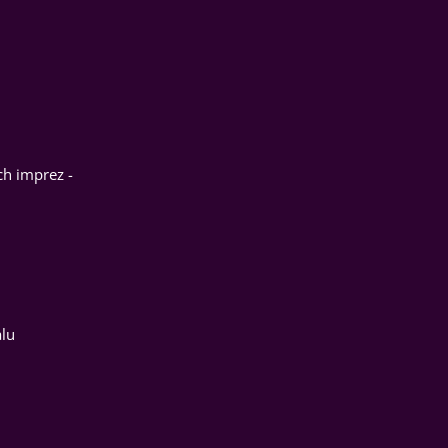
ch imprez -
alu