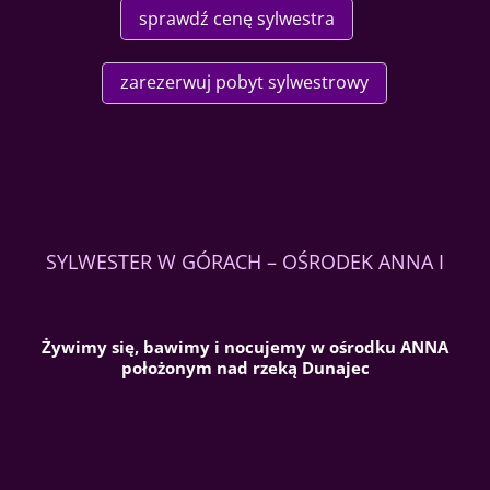
sprawdź cenę sylwestra
zarezerwuj pobyt sylwestrowy
SYLWESTER W GÓRACH – OŚRODEK ANNA I
Żywimy się, bawimy i nocujemy w ośrodku ANNA
położonym nad rzeką Dunajec