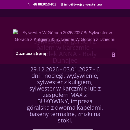
+ 48 883059403
info@twojsylwester.eu
Sylwester w górach z
balem w karczmie -
ośrodek ANNA - Biały
Zaznacz stronę
Dunajec
29.12.2026 - 03.01.2027 - 6
dni - noclegi, wyżywienie,
sylwester z kuligiem,
sylwester w karczmie lub z
zespołem MAX z
BUKOWINY, impreza
góralska z dwoma kapelami,
baseny termalne, zniżki na
stoki.