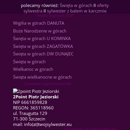
polecamy również:
Święta w górach
II
oferty
sylwestra
II
sylwester z balem w karczmie
Święta w górach 2026
Wigilia w górach DANUTA
Boże Narodzenie w górach
Święta w górach U KOMINKA
Święta w górach ZAGATÓWKA
Święta w górach DW DUNAJEC
Święta w górach
Wielkanoc w górach
Święta wielkanocne w górach
Sylwester w górach kontakt
2Point Piotr Jeziorski
NIP 6661859828
REGON: 365118960
ul. Traugutta 129
71-300 Szczecin
mail: info(at)twojsylwester.eu
Dokumenty do zapoznania się: