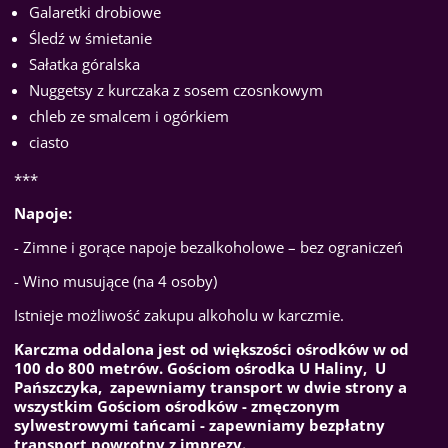
Galaretki drobiowe
Śledź w śmietanie
Sałatka góralska
Nuggetsy z kurczaka z sosem czosnkowym
chleb ze smalcem i ogórkiem
ciasto
***
Napoje:
- Zimne i gorące napoje bezalkoholowe – bez ograniczeń
- Wino musujące (na 4 osoby)
Istnieje możliwość zakupu alkoholu w karczmie.
Karczma oddalona jest od większości ośrodków w od
100 do 800 metrów. Gościom ośrodka U Haliny, U
Pańszczyka, zapewniamy transport w dwie strony a
wszystkim Gościom ośrodków - zmęczonym
sylwestrowymi tańcami - zapewniamy bezpłatny
transport powrotny z imprezy.