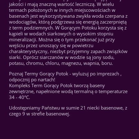
jakości i mają znaczną wartość leczniczą. W wielu
termach położonych w innych miejscowościach w
basenach jest wykorzystywana zwykła woda czerpana z
wodociągów, którą podgrzewa się energią zaczerpniętą
z term podziemnych. W Gorącym Potoku korzysta się z
kąpieli w wodach siarkowych o wysokim stopniu
mineralizacji. Można się o tym przekonać już przy
wejściu przez unoszący się w powietrzu
charakterystyczny, niezbyt przyjemny zapach związków
siarki. Oprócz siarczanów w wodzie są jony sodu,
potasu, chromu, chloru, magnezu, wapnia, boru.
Poznaj Termy Gorący Potok - wyluzuj po imprezach ,
odpocznij po nartach!
Kompleks Term Gorący Potok tworzą baseny
zewnętrzne, napełnione wodą termalną o temperaturze
34 - 40°C.
Udostępniamy Państwu w sumie 21 niecki basenowe, z
czego 9 w strefie basenowej.