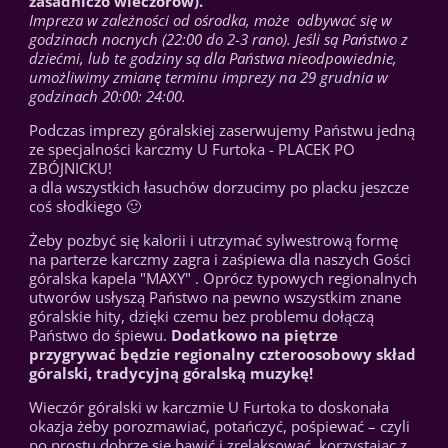
zasadniczo wieczorów).
Impreza w zależności od ośrodka, może odbywać się w
godzinach nocnych (22:00 do 2-3 rano). Jeśli są Państwo z
dziećmi, lub te godziny są dla Państwa nieodpowiednie,
umożliwimy zmianę terminu imprezy na 29 grudnia w
godzinach 20:00: 24:00.
Podczas imprezy góralskiej zaserwujemy Państwu jedną
ze specjalności karczmy U Furtoka - PLACEK PO
ZBÓJNICKU!
a dla wszystkich łasuchów dorzucimy po placku jeszcze
coś słodkiego 🙂
Żeby pozbyć się kalorii i utrzymać sylwestrową formę
na parterze karczmy zagra i zaśpiewa dla naszych Gości
góralska kapela "MAXY" . Oprócz typowych regionalnych
utworów usłyszą Państwo na pewno wszystkim znane
góralskie hity, dzięki czemu bez problemu dołączą
Państwo do śpiewu.
Dodatkowo na piętrze
przygrywać będzie regionalny czteroosobowy skład
góralski, tradycyjną góralską muzykę!
Wieczór góralski w karczmie U Furtoka to doskonała
okazja żeby porozmawiać, potańczyć, pośpiewać – czyli
po prostu dobrze się bawić i zrelaksować, korzystając z