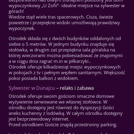
wypoczynkowy „U Zofii”- idealne miejsce na sylwester w
górach!
Wiedzie stąd wiele tras spacerowych. Cisza, świeże
powietrze i przepiękne widoki umożliwiają prawdziwy
wypoczynek.
Ośrodek składa się z dwóch budynków oddalonych od
siebie o 5 metrów. W jednym budynku znajduje się
stołówka, w drugim zaś przepiękna sala góralska na
której wieczorami można pobiesiadować ze znajomymi
a w ciągu dnia zagrać m.in w piłkarzyki..
Ośrodek oferuje kilkadziesiąt miejsc wypoczynkowych
w pokojach z tv i pełnym węzłem sanitarnym. Większość
pokoi posiada balkon z widokiem.
Sylwester w Dunajcu
– relaks i zabawa
Ośrodek oferuje swoim gościom smaczne domowe
wyżywienie serwowane we własnej stołówce. W
ośrodku dostępny jest również do dyspozycji Gości
aneks kuchenny z lodówką. W całym ośrodku dostępny
jest bezprzewodowy internet.
Przed ośrodkiem Goście znajdą przestronny parking.