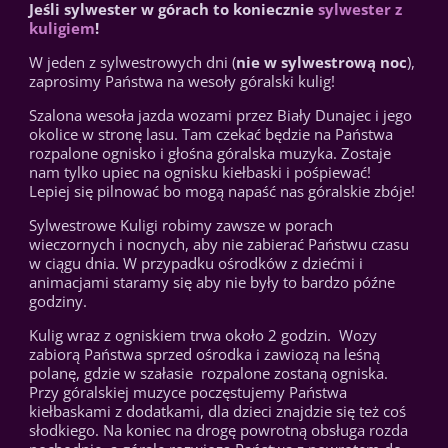
Jeśli sylwester w górach to koniecznie
sylwester z
kuligiem
!
W jeden z sylwestrowych dni (
nie w sylwestrową noc
),
zaprosimy Państwa na wesoły góralski kulig!
Szalona wesoła jazda wozami przez Biały Dunajec i jego
okolice w stronę lasu. Tam czekać będzie na Państwa
rozpalone ognisko i głośna góralska muzyka. Zostaje
nam tylko upiec na ognisku kiełbaski i pośpiewać!
Lepiej się pilnować bo mogą napaść nas góralskie zbóje!
Sylwestrowe Kuligi robimy zawsze w porach
wieczornych i nocnych, aby nie zabierać Państwu czasu
w ciągu dnia. W przypadku ośrodków z dziećmi i
animacjami staramy się aby nie były to bardzo późne
godziny.
Kulig wraz z ogniskiem trwa około 2 godzin. Wozy
zabiorą Państwa sprzed ośrodka i zawiozą na leśną
polanę, gdzie w szałasie rozpalone zostaną ogniska.
Przy góralskiej muzyce poczęstujemy Państwa
kiełbaskami z dodatkami, dla dzieci znajdzie się też coś
słodkiego. Na koniec na drogę powrotną obsługa rozda