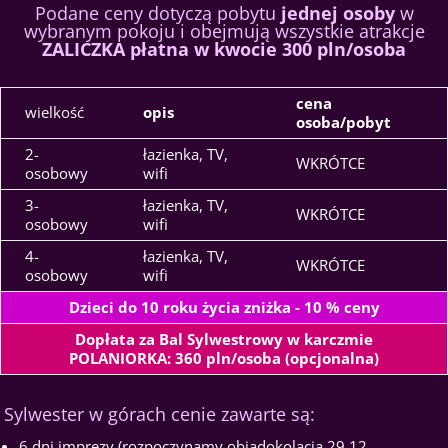
Podane ceny dotyczą pobytu
jednej osoby
w
wybranym pokoju i obejmują wszystkie atrakcje
ZALICZKA płatna w kwocie 300 pln/osoba
cena
wielkość
opis
osoba/pobyt
2-
łazienka, TV,
WKRÓTCE
osobowy
wifi
3-
łazienka, TV,
WKRÓTCE
osobowy
wifi
4-
łazienka, TV,
WKRÓTCE
osobowy
wifi
Dzieci do 10 roku życia zniżka - 10 % ceny
Dopłata za Bal Sylwestrowy w karczmie
POLANIORKA: 360 pln/osoba (opcjonalna)
Sylwester w górach cenie zawarte są:
6 dni imprezy (rozpoczynamy obiadokolacją 29.12,