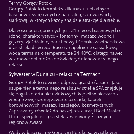
Termy Gorący Potok.
Gorący Potok to kompleks kilkunastu unikalnych
basenów zewnętrznych z naturalną, surową wodą
siarkową, w których każdy znajdzie atrakcje dla siebie.
Dla gości udostępnionych jest 21 niecek basenowych o
różnej charakterystyce – fontanny, masaże wodne i
gejzery, zjeżdżalnie, park linowy i ścianka wspinaczkowa
oraz strefa dziecięca. Baseny napełnione są siarkową
wodą termalną o temperaturze 34-40°C, dlatego nawet
w zimowe dni można doświadczyć niepowtarzalnego
relaksu.
Sylwester w Dunajcu - relaks na Termach
Gorący Potok to również odprężająca strefa saun. Jako
uzupełnienie termalnego relaksu w strefie SPA znajduje
się bogata oferta nietuzinkowych kąpieli w nieckach z
wodą o zwiększonej zawartości siarki, kąpieli
borowinowych, masaży i zabiegów kosmetycznych.
Zapraszamy również do naszej restauracji Beef Master,
której specjalnością są steki z wołowiny z różnych
regionów świata.
Wody w basenach w Gorącym Potoku są wyjątkowej