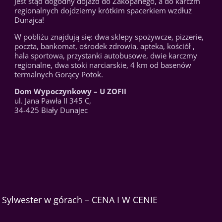
Jest stąd dogodny dojazd do Zakopanego, a do karczm
regionalnych dojdziemy krótkim spacerkiem wzdłuż
Dunajca!
W pobliżu znajdują się: dwa sklepy spożywcze, pizzerie,
poczta, bankomat, ośrodek zdrowia, apteka, kościół ,
hala sportowa, przystanki autobusowe, dwie karczmy
regionalne, dwa stoki narciarskie, 4 km od basenów
termalnych Gorący Potok.
Dom Wypoczynkowy – U ZOFII
ul. Jana Pawła II 345 C,
34-425 Biały Dunajec
Sylwester w górach – CENA I W CENIE