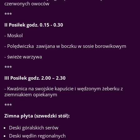
czerwonych owoców
***
II Posiłek godz. 0.15 - 0.30
-
Moskol
- Polędwiczka zawijana w boczku w sosie borowikowym
- świeże warzywa
***
III Posiłek godz. 2.00 – 2.30
- Kwaśnica na swojskie kapuście i wędzonym żeberku z
ziemniakiem opiekanym
***
Zimna płyta (szwedzki stół):
Deski góralskich serów
Deski wędlin regionalnych