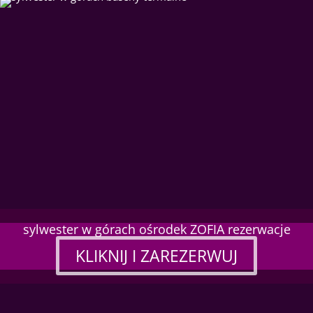
sylwester w górach ośrodek ZOFIA rezerwacje
KLIKNIJ I ZAREZERWUJ