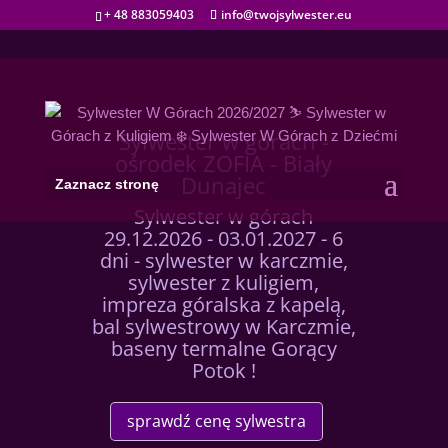
+ 48 883059403
info@twojsylwester.eu
Sylwester w górach -
ośrodek ZOFIA - Biały
Dunajec
Zaznacz stronę
Sylwester w górach
29.12.2026 - 03.01.2027 - 6
dni - sylwester w karczmie,
sylwester z kuligiem,
impreza góralska z kapelą,
bal sylwestrowy w Karczmie,
baseny termalne Gorący
Potok !
sprawdź cenę sylwestra