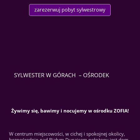
zarezerwuj pobyt sylwestrowy
SYLWESTER W GÓRACH – OŚRODEK
Żywimy się, bawimy i nocujemy w ośrodku ZOFIA!
W centrum miejscowości, w cichej i spokojnej okolicy,
bezpośrednio nad Białym Dunajcem położony jest dom