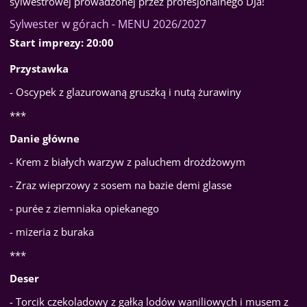
sylwestrowej prowadzonej przez profesjonalnego DJa!
Sylwester w górach - MENU 2026/2027
Start imprezy: 20:00
Przystawka
-
Oscypek z glazurowaną gruszką i nutą żurawiny
***
Danie główne
-
Krem z białych warzyw z paluchem drożdżowym
- Zraz wieprzowy z sosem na bazie demi glasse
- purée z ziemniaka opiekanego
- mizeria z buraka
***
Deser
-
Torcik czekoladowy z gałką lodów waniliowych i musem z