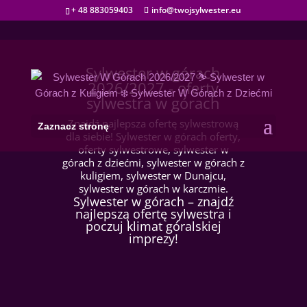
+ 48 883059403
info@twojsylwester.eu
Sylwester w górach
2026/2027 - oferty
sylwestra w górach
Znajdź najlepsza ofertę sylwestrową
Zaznacz stronę
dla siebie! Sylwester w górach oferty,
oferty sylwestrowe, sylwester w
górach z dziećmi, sylwester w górach z
kuligiem, sylwester w Dunajcu,
sylwester w górach w karczmie.
Sylwester w górach – znajdź
najlepszą ofertę sylwestra i
poczuj klimat góralskiej
imprezy!