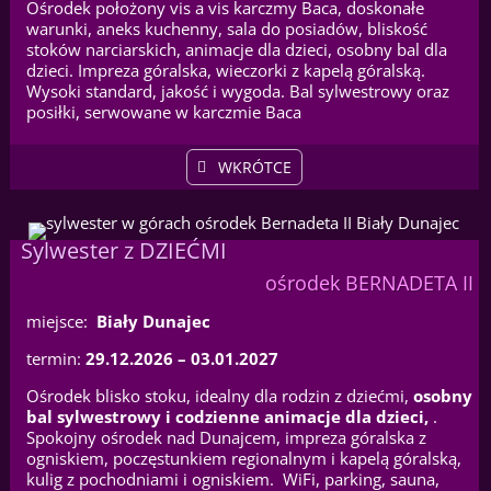
Ośrodek położony vis a vis karczmy Baca, doskonałe
warunki, aneks kuchenny, sala do posiadów, bliskość
stoków narciarskich, animacje dla dzieci, osobny bal dla
dzieci. Impreza góralska, wieczorki z kapelą góralską.
Wysoki standard, jakość i wygoda. Bal sylwestrowy oraz
posiłki, serwowane w karczmie Baca
WKRÓTCE
Sylwester z DZIEĆMI
ośrodek BERNADETA II
miejsce:
Biały Dunajec
termin:
29.12.2026 – 03.01.2027
Ośrodek blisko stoku, idealny dla rodzin z dziećmi,
osobny
bal sylwestrowy i codzienne animacje dla dzieci,
.
Spokojny ośrodek nad Dunajcem, impreza góralska z
ogniskiem, poczęstunkiem regionalnym i kapelą góralską,
kulig z pochodniami i ogniskiem. WiFi, parking, sauna,