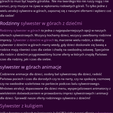
górach to musi być kapela góralska. Nie ma twardego kto nie ruszy nogą i nie
zanuci, przy muzyce na żywo w wykonaniu rodowitych górali. To tylko jedne z
wielu atrakcji sylwestra w górach, zapoznaj się z naszymi ofertami i wybierz coś
dla siebie!
Rodzinny
sylwester w górach z dziećmi
Rodzinny sylwester w górach
to jedna z najpopularniejszych opcji w naszych
ofertach sylwestrowych. Wszyscy kochamy dzieci, wszyscy uwielbiamy rodzinne
imprezy.
Sylwester z dziećmi w górach
to, marzenie wielu rodzin, a idealny
sylwester z dziećmi w górach mamy wtedy, gdy dzieci doskonale się bawią a
rodzice mają również czas dla siebie i chwilę na swobodną zabawę. Specjalnie
dla rodzin z dziećmi przygotowaliśmy liczne oferty w których znajdą Państwo
czas dla rodziny, jak i czas dla siebie.
sylwester w górach animacje
Codzienne animacje dla dzieci, osobny bal sylwestrowy dla dzieci, radość
Państwa pociech i czas dla dorosłych czy to na narty, czy na spokojną rozmowę
czy na swobodne szaleństwa na parkiecie podczas balu sylwestrowego.
Mnóstwo atrakcji, dopasowane dla dzieci menu, wyspecjalizowani animatorzy z
wieloletnim doświadczeniem w prowadzeniu imprez sylwestrowych i animacji
dla dzieci. Sprawdź nasze oferty rodzinnego sylwestra z dziećmi!
Sylwester z kuligiem
jeśli sylwester w górach to koniecznie kulig! W każdej naszej ofercie
sylwestrowy