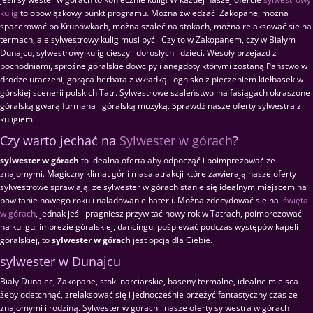
kulig
to obowiązkowy punkt programu. Można zwiedzać Zakopane, można
spacerować po Krupówkach, można szaleć na stokach, można relaksować się na
termach, ale sylwestrowy kulig musi być. Czy to w Zakopanem, czy w Białym
Dunajcu, sylwestrowy kulig cieszy i dorosłych i dzieci. Wesoły przejazd z
pochodniami, sprośne góralskie dowcipy i anegdoty którymi zostaną Państwo w
drodze uraczeni, gorąca herbata z wkładką i ognisko z pieczeniem kiełbasek w
górskiej scenerii polskich Tatr. Sylwestrowe szaleństwo na fasiągach okraszone
góralską gwarą furmana i góralską muzyką. Sprawdź nasze oferty sylwestra z
kuligiem!
Czy warto jechać na
Sylwester w górach
?
sylwester w górach
to idealna oferta aby odpocząć i poimprezować ze
znajomymi. Magiczny klimat gór i masa atrakcji które zawierają nasze oferty
sylwestrowe sprawiają, że sylwester w górach stanie się idealnym miejscem na
powitanie nowego roku i naładowanie baterii. Można zdecydować się na
święta
w górach
, jednak jeśli pragniesz przywitać nowy rok w Tatrach, poimprezować
na kuligu, imprezie góralskiej, dancingu, pośpiewać podczas występów kapeli
góralskiej, to
sylwester w górach
jest opcją dla Ciebie.
sylwester w Dunajcu
Biały Dunajec, Zakopane, stoki narciarskie, baseny termalne, idealne miejsca
żeby odetchnąć, zrelaksować się i jednocześnie przeżyć fantastyczny czas ze
znajomymi i rodziną. Sylwester w górach i nasze oferty sylwestra w górach