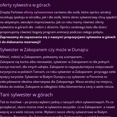
oferty sylwestra w górach
Znajdą Państwo
oferty sylwestrowe
zarówno dla osób, które oprócz atrakcji
oczekują spokoju w ośrodku, jak i dla osób, które okres sylwestrowy chcą spędzić
na aktywnym, wesołym imprezowaniu. Jak co roku mamy również oferty
sylwestra w górach dla rodzin z dziećmi. Oprócz osobnego balu dla dzieci
proponujemy również bogaty program animacji podczas całego pobytu.
Zapraszamy do zapoznania się z naszymi propozycjami sylwestra w górach
i do dokonania rezerwacji!
Sylwester w Zakopanem czy może w Dunajcu
Miłość, miłość w Zakopanem, polewamy się szampanem…
Zakopane się kocha albo nienawidzi, sylwester w Zakopanem to dla jednych
szczyt marzeń, dla innych udręka. Zakopane to najpopularniejsza miejscowość
turystyczna w polskich Tatrach, co roku sylwester w Zakopanem przyciąga setki
tysięcy turystów. Sylwester w Białym Dunajcu czy sylwester w Poroninie to
zdecydowanie idealna alternatywa dla Zakopanego. Masa atrakcji na miejscu,
blisko do stoków, Zakopane w odległości kilku kilometrów a ceny o wiele niższe.
Tani sylwester w górach
Tak to możliwe – po prostu wybierz jedną z naszych ofert sylwestrowych. Po co
przepłacać, skoro można mieć w sylwestra wszystko co w Zakopanem a nawet
więcej w o wiele niższej cenie. Wybierz nasze oferty sylwestrowe w Białym
Dunajcu, Poroninie. Do Zakopanego to tylko 7 kilometrów, a spokój bezcenny.