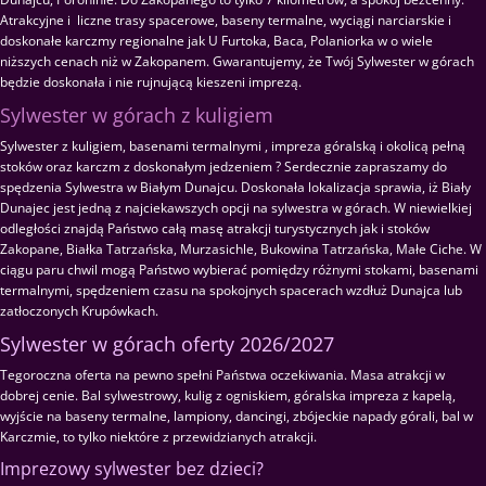
Atrakcyjne i liczne trasy spacerowe, baseny termalne, wyciągi narciarskie i
doskonałe karczmy regionalne jak U Furtoka, Baca, Polaniorka w o wiele
niższych cenach niż w Zakopanem. Gwarantujemy, że Twój Sylwester w górach
będzie doskonała i nie rujnującą kieszeni imprezą.
Sylwester w górach z kuligiem
Sylwester z kuligiem, basenami termalnymi , impreza góralską i okolicą pełną
stoków oraz karczm z doskonałym jedzeniem ? Serdecznie zapraszamy do
spędzenia Sylwestra w Białym Dunajcu. Doskonała lokalizacja sprawia, iż Biały
Dunajec jest jedną z najciekawszych opcji na sylwestra w górach. W niewielkiej
odległości znajdą Państwo całą masę atrakcji turystycznych jak i stoków
Zakopane, Białka Tatrzańska, Murzasichle, Bukowina Tatrzańska, Małe Ciche. W
ciągu paru chwil mogą Państwo wybierać pomiędzy różnymi stokami, basenami
termalnymi, spędzeniem czasu na spokojnych spacerach wzdłuż Dunajca lub
zatłoczonych Krupówkach.
Sylwester w górach oferty 2026/2027
Tegoroczna oferta na pewno spełni Państwa oczekiwania. Masa atrakcji w
dobrej cenie. Bal sylwestrowy, kulig z ogniskiem, góralska impreza z kapelą,
wyjście na baseny termalne, lampiony, dancingi, zbójeckie napady górali, bal w
Karczmie, to tylko niektóre z przewidzianych atrakcji.
Imprezowy sylwester bez dzieci?