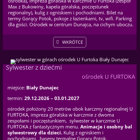
ośrodka), impreza góralska w karczmie U Furtoka (zespół
Max z Bukowiny, kapela góralska, poczęstunek
regionalny), kulig z ogniskiem i pochodniami. Bilet na
termy Gorący Potok, pokoje z łazienkami, tv, wifi. Parking
dla gości. Ośrodek w centrum Dunajca, na cichym uboczu.
WKRÓTCE
Sylwester z dziećmi
ośrodek U FURTOKA
miejsce:
Biały Dunajec
termin:
29.12.2026 – 03.01.2027
ośrodek położony 20 metrów obok karczmy regionalnej U
FURTOKA, impreza góralska w karczmie z dwoma
zespołami i poczęstunkiem, sylwester w karczmie U
FURTOKA z fantastycznym menu.
Animacje i osobny bal
sylwestrowy dla dzieci.
Kulig z ogniskiem i
pochodniami, baseny termalne Gorący Potok.