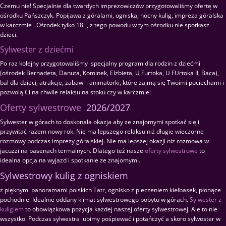
Czemu nie! Specjalnie dla twardych imprezowiczów przygotowaliśmy ofertę w
ośrodku Pańszczyk. Popijawa z góralami, ogniska, nocny kulig, impreza góralska
w karczmie . Ośrodek tylko 18+, z tego powodu w tym ośrodku nie spotkasz
dzieci.
Sylwester z dziećmi
Po raz kolejny przygotowaliśmy specjalny program dla rodzin z dziećmi
(ośrodek Bernadeta, Danuta, Kominek, Elżbieta, U Furtoka, U FUrtoka II, Baca),
bal dla dzieci, atrakcje, zabawi i animatorki, które zajmą się Twoimi pociechami i
pozwolą Ci na chwile relaksu na stoku czy w karczmie!
Oferty sylwestrowe
2026/2027
Sylwester w górach to doskonała okazja aby ze znajomymi spotkać się i
przywitać razem nowy rok. Nie ma lepszego relaksu niż długie wieczorne
rozmowy podczas imprezy góralskiej. Nie ma lepszej okazji niż rozmowa w
jacuzzi na basenach termalnych. Dlatego też nasze
oferty sylwestrowe
to
idealna opcja na wyjazd i spotkanie ze znajomymi.
Sylwestrowy kulig z ogniskiem
z pięknymi panoramami polskich Tatr, ognisko z pieczeniem kiełbasek, płonące
pochodnie. Idealnie oddany klimat sylwestrowego pobytu w górach.
Sylwester z
kuligiem
to obowiązkowa pozycja każdej naszej oferty sylwestrowej. Ale to nie
wszystko. Podczas sylwestra lubimy pośpiewać i potańczyć a skoro sylwester w