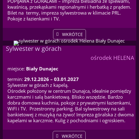
POPIJAWA z GÓRALAMI – impreza biesiadna ze śpiewami,
kwaśnicą, przekąskami regionalnymi i herbatką z prądem.
Bilet na termy, impreza sylwestrowa w klimacie PRL.
Pokoje z łazienkami i TV.
WKRÓTCE
Sylwester w górach
ośrodek HELENA
miejsce:
Biały Dunajec
termin:
29.12.2026 – 03.01.2027
Sylwester w górach z kapelą.
Ośrodek położony w centrum Dunajca, idealnie pomiędzy
karczmami i salą bankietową. Blisko wszędzie. Bardzo
dobra domowa kuchnia, pokoje z prywatnymi łazienkami,
WiFI i TV. Przestronny parking. Bal sylwestrowy na sali
bankietowej z muzyką na żywo! Impreza góralska z dwoma
kapelami w karczmie. Kulig z pochodniami i ogniskiem.
WKRÓTCE