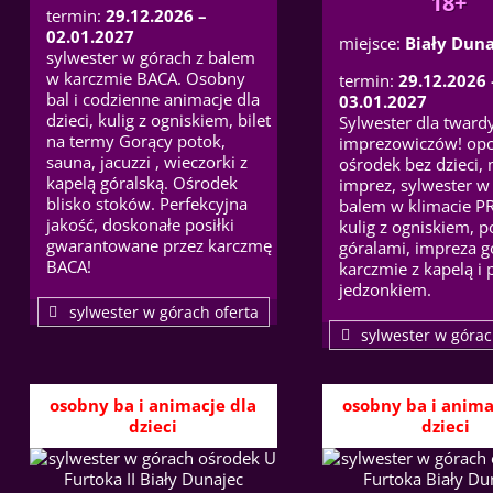
18+
termin:
29.12.2026 –
02.01.2027
miejsce:
Biały Duna
sylwester w górach z balem
w karczmie BACA. Osobny
termin:
29.12.2026 
bal i codzienne animacje dla
03.01.2027
dzieci, kulig z ogniskiem, bilet
Sylwester dla tward
na termy Gorący potok,
imprezowiczów! opc
sauna, jacuzzi , wieczorki z
ośrodek bez dzieci,
kapelą góralską. Ośrodek
imprez, sylwester w
blisko stoków. Perfekcyjna
balem w klimacie P
jakość, doskonałe posiłki
kulig z ogniskiem, p
gwarantowane przez karczmę
góralami, impreza g
BACA!
karczmie z kapelą i
jedzonkiem.
sylwester w górach oferta
sylwester w górac
osobny ba i animacje dla
osobny ba i anima
dzieci
dzieci