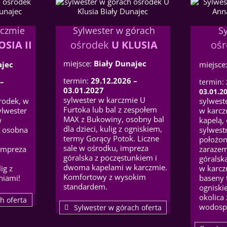
rczmie
Sylwester w górach
S
SIA II
ośrodek
U KLUSIA
oś
miejsce:
Biały Dunajec
ajec
miejsce
termin:
29.12.2026 –
–
termin:
03.01.2027
03.01.2
sylwester w karczmie U
rodek, w
sylwest
Furtoka lub bal z zespołem
ylwester
w karcz
MAX z Bukowiny, osobny bal
w
kapelą, 
dla dzieci, kulig z ogniskiem,
, osobna
sylwest
termy Gorący Potok. Liczne
położon
sale w ośrodku, impreza
 impreza
zarazem
góralska z poczęstunkiem i
góralsk
dwoma kapelami w karczmie.
ig z
w karcz
Komfortowy z wysokim
niami!
baseny 
standardem.
ogniski
okolica
h oferta
wodosp
Sylwester w górach oferta