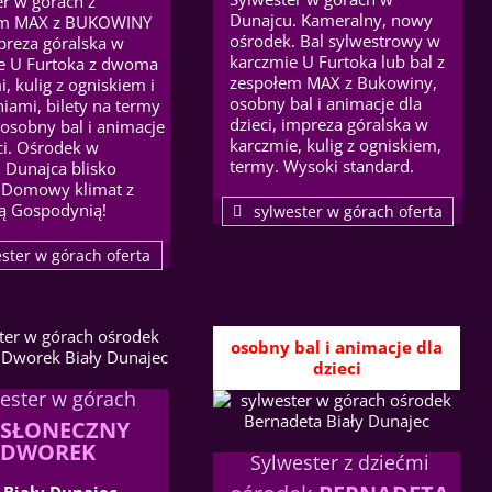
er w górach z
Dunajcu. Kameralny, nowy
em MAX z BUKOWINY
ośrodek. Bal sylwestrowy w
preza góralska w
karczmie U Furtoka lub bal z
e U Furtoka z dwoma
zespołem MAX z Bukowiny,
, kulig z ogniskiem i
osobny bal i animacje dla
iami, bilety na termy
dzieci, impreza góralska w
 osobny bal i animacje
karczmie, kulig z ogniskiem,
ci. Ośrodek w
termy. Wysoki standard.
 Dunajca blisko
 Domowy klimat z
 Gospodynią!
sylwester w górach oferta
ster w górach oferta
osobny bal i animacje dla
dzieci
ester w górach
.
SŁONECZNY
DWOREK
Sylwester z dziećmi
:
Biały Dunajec