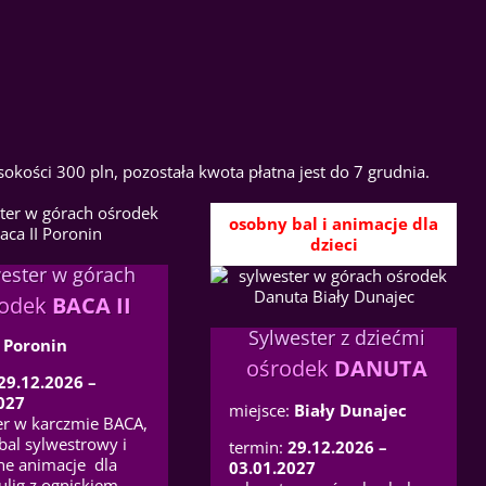
okości 300 pln, pozostała kwota płatna jest do 7 grudnia.
osobny bal i animacje dla
dzieci
ester w górach
rodek
BACA II
Sylwester z dziećmi
:
Poronin
ośrodek
DANUTA
29.12.2026 –
027
miejsce:
Biały Dunajec
er w karczmie BACA,
bal sylwestrowy i
termin:
29.12.2026 –
ne animacje dla
03.01.2027
kulig z ogniskiem,