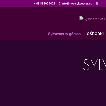
+ 48 883059403
info@twojsylwester.eu
Sylwester w górach
OŚRODKI
SY