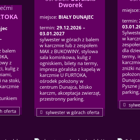
Dworek
iećmi
miejsce
RTOKA
miejsce:
BIAŁY DUNAJEC
termin:
03.01.2
termin:
29.12.2026 –
jec
Sylwest
03.01.2027
w karczm
–
sylwester w górach z balem
zespołe
w karczmie lub z zespołem
dla dzie
z balem
MAX z BUKOWINY, stylowa
termy, 
OKA,
sala kominkowa, kulig z
karczmi
owy z
ogniskiem, bilety na termy,
zniżki n
, kulig z
impreza góralska z kapelą w
położon
niami,
karczmie U FURTOKA,
Dunajca,
i na stoki,
ośrodek położony w
Pyszne 
 karczmie
centrum Dunajca, blisko
parking,
karczm, akceptacja zwierząt,
stunkiem
przestronny parking.
sylwe
h oferta
sylwester w górach oferta