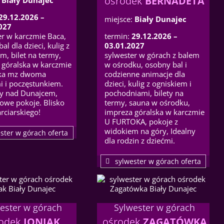
ośrodek
BERNADETA
29.12.2026 –
miejsce:
Biały Dunajec
027
er w karczmie Baca,
termin:
29.12.2026 –
al dla dzieci, kulig z
03.01.2027
m, bilet na termy,
sylwester w górach z balem
 góralska w karczmie
w ośrodku, osobny bal i
oka mz dwoma
codzienne animacje dla
i i poczęstunkiem.
dzieci, kulig z ogniskiem i
y nad Dunajcem,
pochodniami, bilety na
owe pokoje. Blisko
termy, sauna w ośrodku,
arciarskiego!
impreza góralska w karczmie
U FURTOKA, pokoje z
widokiem na góry, Idealny
ster w górach oferta
dla rodzin z dziećmi.
sylwester w górach oferta
ester w górach
Sylwester w górach
rodek
JONIAK
ośrodek
ZAGATÓWKA