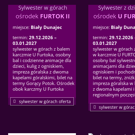
Sylwester w górach
Sylwester z dz
ośrodek
FURTOK II
ośrodek
U FU
miejsce:
Biały Dunajec
miejsce:
Biały Duna
termin:
29.12.2026 –
termin:
29.12.2026 
03.01.2027
03.01.2027
sylwester w górach z balem
sylwester w górach 
karczmie U Furtoka, osobny
w karczmie U FURT
bal i codzienne animacje dla
osobny bal sylwestr
dzieci, kulig z ogniskiem,
animacjami dla dzieci
impreza góralska z dwoma
ogniskiem i pochod
kapelami góralskimi, bilet na
bilet na termy, zniżk
termy Gorący Potok. Ośrodek
impreza góralska w
obok karczmy U Furtoka
z dwoma kapelami i
regionalnym poczę
sylwester w górach oferta
sylwester w górac