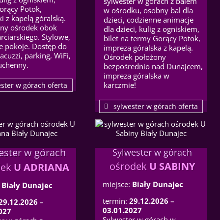
sylwester w górach z balem
orący Potok,
w ośrodku, osobny bal dla
i z kapelą góralską.
dzieci, codzienne animacje
ny ośrodek obok
dla dzieci, kulig z ogniskiem,
rciarskiego. Stylowe,
bilet na termy Gorący Potok,
 pokoje. Dostęp do
impreza góralska z kapelą.
jacuzzi, parking, WiFi,
Ośrodek położony
uchenny.
bezpośrednio nad Dunajcem,
impreza góralska w
karczmie!
ster w górach oferta
sylwester w górach oferta
ester w górach
Sylwester w górach
ośrodek
U SABINY
dek
U ADRIANA
miejsce:
Biały Dunajec
:
Biały Dunajec
termin:
29.12.2026 –
29.12.2026 –
03.01.2027
027
Sylwester w górach w