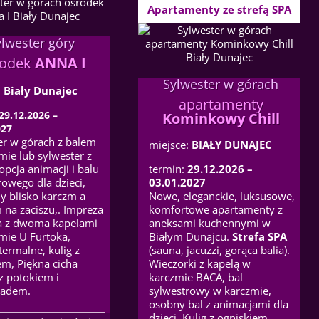
Apartamenty ze strefą SPA
ylwester góry
rodek
ANNA I
Sylwester w górach
:
Biały Dunajec
apartamenty
29.12.2026 –
Kominkowy Chill
027
er w górach z balem
miejsce:
BIAŁY DUNAJEC
mie lub sylwester z
opcja animacji i balu
termin:
29.12.2026 –
rowego dla dzieci,
03.01.2027
y blisko karczm a
Nowe, eleganckie, luksusowe,
 na zaciszu,. Impreza
komfortowe apartamenty z
a z dwoma kapelami
aneksami kuchennymi w
mie U Furtoka,
Białym Dunajcu.
Strefa SPA
termalne, kulig z
(sauna, jacuzzi, gorąca balia).
em, Piękna cicha
Wieczorki z kapelą w
 z potokiem i
karczmie BACA, bal
adem.
sylwestrowy w karczmie,
osobny bal z animacjami dla
dzieci. Kulig z ogniskiem,