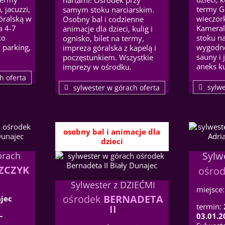
nartami! Ośrodek przy
 jacuzzi,
termy G
samym stoku narciarskim.
óralską w
wieczork
Osobny bal i codzienne
a 4-7
Kameral
animacje dla dzieci, kulig i
ko
stoku na
ognisko, bilet na termy,
 parking,
wygodne
impreza góralska z kapelą i
sauny i 
poczęstunkiem. Wszystkie
aneks k
imprezy w ośrodku.
h oferta
sylwe
sylwester w górach oferta
osobny bal i animacje dla
dzieci
Sylw
órach
ZCZYK
ośro
Sylwester z DZIEĆMI
miejsce
ośrodek
BERNADETA
jec
termin:
II
–
03.01.2