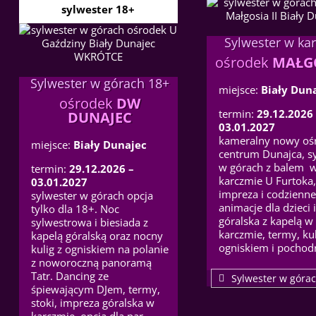
sylwester 18+
Sylwester w ka
ośrodek
MAŁGO
Sylwester w górach 18+
miejsce:
Biały Dun
ośrodek
DW
termin:
29.12.2026 
DUNAJEC
03.01.2027
kameralny nowy oś
miejsce:
Biały Dunajec
centrum Dunajca, s
w górach z balem 
termin:
29.12.2026 –
karczmie U Furtoka
03.01.2027
impreza i codzienne
sylwester w górach opcja
animacje dla dzieci
tylko dla 18+. Noc
góralska z kapelą w
sylwestrowa i biesiada z
karczmie, termy, kul
kapelą góralską oraz nocny
ogniskiem i pochod
kulig z ogniskiem na polanie
z noworoczną panoramą
Tatr. Dancing ze
Sylwester w górac
śpiewającym DJem, termy,
stoki, impreza góralska w