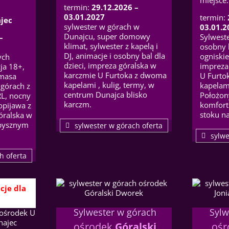
termin:
29.12.2026 –
03.01.2027
termin:
jec
sylwester w górach w
03.01.2
Dunajcu, super domowy
Sylwest
–
klimat, sylwester z kapelą i
osobny b
DJ, animacje i osobny bal dla
ogniskie
ych
dzieci, impreza góralska w
impreza
ja 18+,
karczmie U Furtoka z dwoma
U Furt
 masa
kapelami , kulig, termy, w
kapelam
 górach z
centrum Dunajca blisko
Położon
RL, nocny
karczm.
komfort
opijawa z
stoku n
óralska w
 pysznym
sylwester w górach oferta
sylwe
h oferta
cje dla
Sylwester w górach
Sylw
ośrodek
Góralski
oś