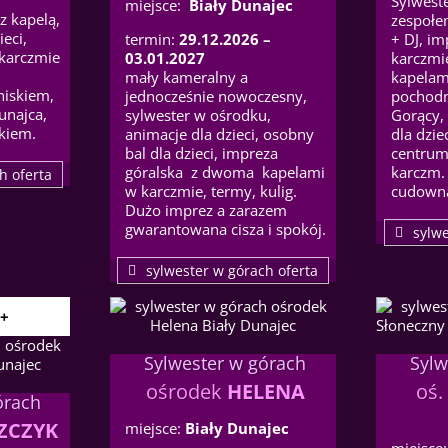
Sylwest
miejsce:
Biały Dunajec
z kapelą,
zespoł
ieci,
termin:
29.12.2026 –
+ DJ, im
 karczmie
03.01.2027
karczmi
mały kameralny a
kapelami
niskiem,
jednocześnie nowoczesny,
pochodn
unajca,
sylwester w ośrodku,
Gorący,
kiem.
animacje dla dzieci, osobny
dla dzie
bal dla dzieci, impreza
centrum
góralska z dwoma kapelami
karczm.
h oferta
w karczmie, termy, kulig.
cudowną
Dużo imprez a zarazem
gwarantowana cisza i spokój.
sylwe
sylwester w górach oferta
8+
Sylwester w górach
Sylw
ośrodek
HELENA
oś
órach
ZCZYK
miejsce:
Biały Dunajec
miejsce