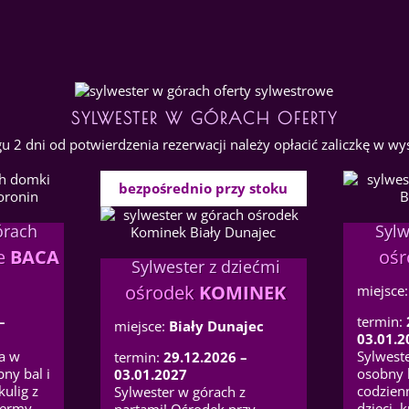
SYLWESTER W GÓRACH OFERTY
 2 dni od potwierdzenia rezerwacji należy opłacić zaliczkę w wys
bezpośrednio przy stoku
órach
Sylw
ie
BACA
oś
Sylwester z dziećmi
ośrodek
KOMINEK
miejsce
–
termin:
miejsce:
Biały Dunajec
03.01.2
a w
Sylwest
termin:
29.12.2026 –
ny bal i
osobny 
03.01.2027
kulig z
codzien
Sylwester w górach z
termy
dzieci, 