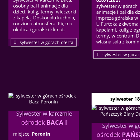
osobny bal i animacje dla
sylwester w górach 
dzieci, kulig, termy, wieczorki
animacje i bal dla dz
z kapelą. Doskonała kuchnia,
impreza góralska w
rodzinna atmosfera. Piękna
U Furtoka z dwoma
okolica i góralski klimat.
kapelami, kulig z og
termy, w centrum D
własna sala z komin
sylwester w górach oferta
sylwester w górac
sylwester 1
Sylwester w karczmie
ośrodek
BACA I
Sylwester w g
ośrodek
PAŃS
miejsce:
Poronin