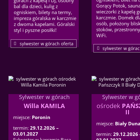
górach z kapelą i DJ, osobny
Gorący Potok, sauna,
bal dla dzieci, kulig z
wieczorki z kapelą g
ogniskiem, bilety na termy,
karczmie. Domek dl
impreza góralska w karczmie
osób, położony blis
z dwoma kapelami. Góralski
stoków, przestronny
styl i pyszne posiłki!
WiFi.
sylwester w górach oferta
sylwester w górac
Sylwester w górach
Sylwester w g
Willa KAMILA
ośrodek
PAŃS
II
miejsce:
Poronin
miejsce:
Biały Duna
termin:
29.12.2026 –
03.01.2027
termin:
29.12.2026 
Sylwester w karczmie Baca,
03.01.2027