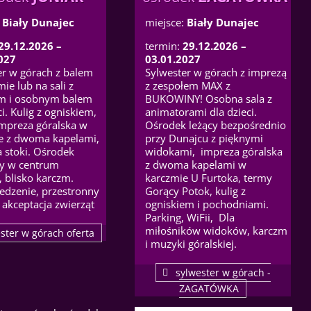
:
Biały Dunajec
miejsce:
Biały Dunajec
29.12.2026 –
termin:
29.12.2026 –
027
03.01.2027
er w górach z balem
Sylwester w górach z imprezą
ie lub na sali z
z zespołem MAX z
m i osobnym balem
BUKOWINY! Osobna sala z
ci. Kulig z ogniskiem,
animatorami dla dzieci.
impreza góralska w
Ośrodek leżący bezpośrednio
e z dwoma kapelami,
przy Dunajcu z pięknymi
a stoki. Ośrodek
widokami, impreza góralska
y w centrum
z dwoma kapelami w
 blisko karczm.
karczmie U Furtoka, termy
jedzenie, przestronny
Gorący Potok, kulig z
 akceptacja zwierząt
ogniskiem i pochodniami.
Parking, WiFii, Dla
miłośników widoków, karczm
ster w górach oferta
i muzyki góralskiej.
sylwester w górach -
ZAGATÓWKA