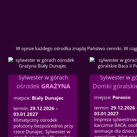
W opisie każdego ośrodka znajdą Państwo cenniki. W ciągu
Sylwester w górach
Sylwester w g
ośrodek
GRAŻYNA
Domki góralsk
miejsce:
Poronin
miejsce:
Biały Dunajec
termin:
29.12.2026 
termin:
29.12.2026 –
03.01.2027
03.01.2027
Impreza sylwestrow
Klimatyczny ośrodek
karczmie BACA, osob
położony bezpośrednio przy
animacje dla dzieci, 
rzece Dunajec. Sylwester w
ogniskiem, bilet na 