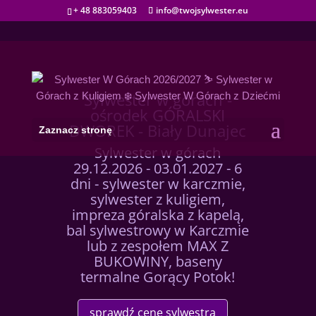
+ 48 883059403
info@twojsylwester.eu
Sylwester w górach -
ośrodek GÓRALSKI
DWOREK - Biały Dunajec
Zaznacz stronę
Sylwester w górach
29.12.2026 - 03.01.2027 - 6
dni - sylwester w karczmie,
sylwester z kuligiem,
impreza góralska z kapelą,
bal sylwestrowy w Karczmie
lub z zespołem MAX Z
BUKOWINY, baseny
termalne Gorący Potok!
sprawdź cenę sylwestra