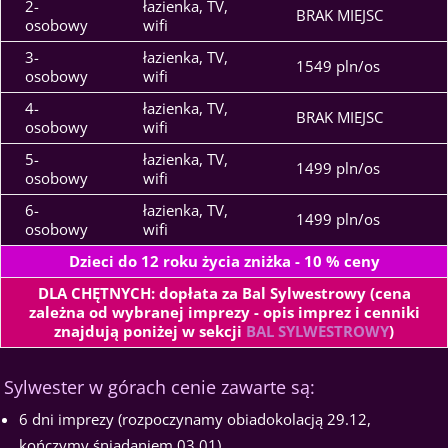
2-
łazienka, TV,
BRAK MIEJSC
osobowy
wifi
3-
łazienka, TV,
1549 pln/os
osobowy
wifi
4-
łazienka, TV,
BRAK MIEJSC
osobowy
wifi
5-
łazienka, TV,
1499 pln/os
osobowy
wifi
6-
łazienka, TV,
1499 pln/os
osobowy
wifi
Dzieci do 12 roku życia zniżka - 10 % ceny
DLA CHĘTNYCH: dopłata za Bal Sylwestrowy (cena
zależna od wybranej imprezy - opis imprez i cenniki
znajdują poniżej w sekcji
BAL SYLWESTROWY
)
Sylwester w górach cenie zawarte są:
6 dni imprezy (rozpoczynamy obiadokolacją 29.12,
kończymy śniadaniem 03.01)