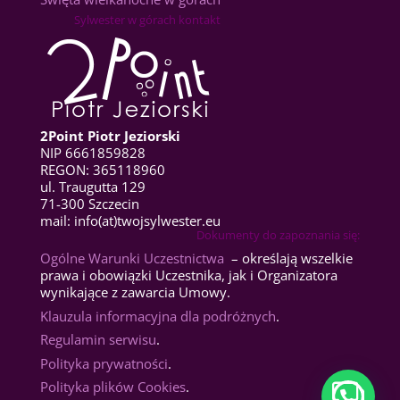
Sylwester w górach kontakt
2Point Piotr Jeziorski
NIP 6661859828
REGON: 365118960
ul. Traugutta 129
71-300 Szczecin
mail: info(at)twojsylwester.eu
Dokumenty do zapoznania się:
Ogólne Warunki Uczestnictwa
– określają wszelkie
prawa i obowiązki Uczestnika, jak i Organizatora
wynikające z zawarcia Umowy.
Klauzula informacyjna dla podróżnych
.
Regulamin serwisu
.
Polityka prywatności
.
Polityka plików Cookies
.