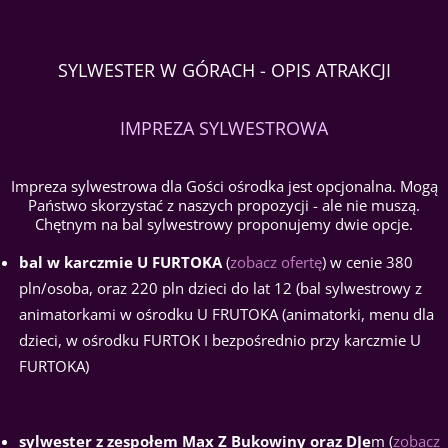
SYLWESTER W GÓRACH - OPIS ATRAKCJI
IMPREZA SYLWESTROWA
Impreza sylwestrowa dla Gości ośrodka jest opcjonalna. Mogą
Państwo skorzystać z naszych propozycji - ale nie muszą.
Chętnym na bal sylwestrowy proponujemy dwie opcje.
bal w karczmie U FURTOKA
(
zobacz ofertę
) w cenie 380
pln/osoba, oraz 220 pln dzieci do lat 12 (bal sylwestrowy z
animatorkami w ośrodku U FRUTOKA (animatorki, menu dla
dzieci, w ośrodku FURTOK I bezpośrednio przy karczmie U
FURTOKA)
sylwester z zespołem Max Z Bukowiny oraz DJe
m (
zobacz