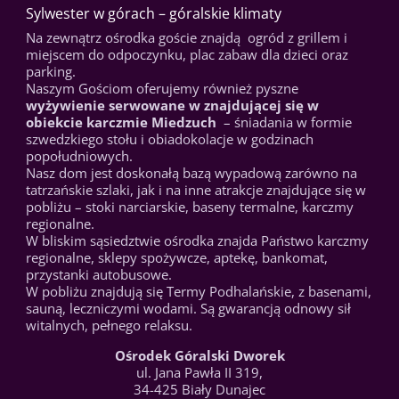
Sylwester w górach – góralskie klimaty
Na zewnątrz ośrodka goście znajdą ogród z grillem i
miejscem do odpoczynku, plac zabaw dla dzieci oraz
parking.
Naszym Gościom oferujemy również pyszne
wyżywienie serwowane w znajdującej się w
obiekcie karczmie Miedzuch
– śniadania w formie
szwedzkiego stołu i obiadokolacje w godzinach
popołudniowych.
Nasz dom jest doskonałą bazą wypadową zarówno na
tatrzańskie szlaki, jak i na inne atrakcje znajdujące się w
pobliżu – stoki narciarskie, baseny termalne, karczmy
regionalne.
W bliskim sąsiedztwie ośrodka znajda Państwo karczmy
regionalne, sklepy spożywcze, aptekę, bankomat,
przystanki autobusowe.
W pobliżu znajdują się Termy Podhalańskie, z basenami,
sauną, leczniczymi wodami. Są gwarancją odnowy sił
witalnych, pełnego relaksu.
Ośrodek Góralski Dworek
ul. Jana Pawła II 319,
34-425 Biały Dunajec