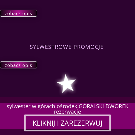
zobacz opis
SYLWESTROWE PROMOCJE
zobacz opis
sylwester w górach ośrodek GÓRALSKI DWOREK
rezerwacje
KLIKNIJ I ZAREZERWUJ