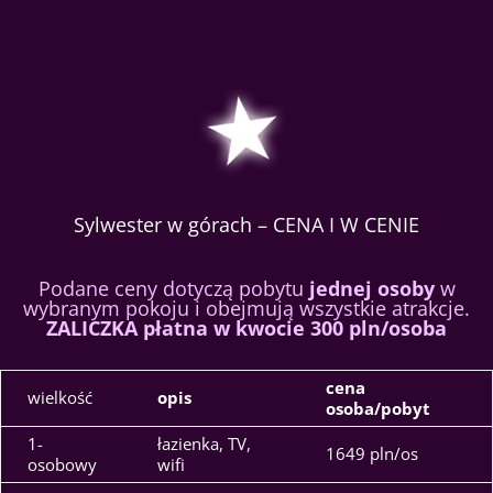
Sylwester w górach – CENA I W CENIE
Podane ceny dotyczą pobytu
jednej osoby
w
wybranym pokoju i obejmują wszystkie atrakcje.
ZALICZKA płatna w kwocie 300 pln/osoba
cena
wielkość
opis
osoba/pobyt
1-
łazienka, TV,
1649 pln/os
osobowy
wifi