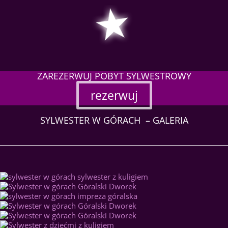
ZAREZERWUJ POBYT SYLWESTROWY
rezerwuj
SYLWESTER W GÓRACH – GALERIA