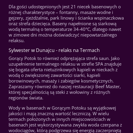
Dla gości udostępnionych jest 21 niecek basenowych o
różnej charakterystyce – fontanny, masaże wodne i
gejzery, zjeżdżalnie, park linowy i ścianka wspinaczkowa
oraz strefa dziecięca. Baseny napełnione są siarkową
wodą termalną o temperaturze 34-40°C, dlatego nawet
w zimowe dni można doświadczyć niepowtarzalnego
relaksu.
Sylwester w Dunajcu - relaks na Termach
Gorący Potok to również odprężająca strefa saun. Jako
uzupełnienie termalnego relaksu w strefie SPA znajduje
się bogata oferta nietuzinkowych kąpieli w nieckach z
wodą o zwiększonej zawartości siarki, kąpieli
borowinowych, masaży i zabiegów kosmetycznych.
Zapraszamy również do naszej restauracji Beef Master,
której specjalnością są steki z wołowiny z różnych
regionów świata.
Wody w basenach w Gorącym Potoku są wyjątkowej
jakości i mają znaczną wartość leczniczą. W wielu
termach położonych w innych miejscowościach w
basenach jest wykorzystywana zwykła woda czerpana z
wodociągów, którą podgrzewa się energią zaczerpniętą