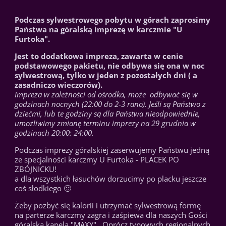
Podczas sylwestrowego pobytu w górach zaprosimy
Państwa na góralską imprezę w karczmie "U
Furtoka".
Jest to dodatkowa impreza, zawarta w cenie
podstawowego pakietu, nie odbywa się ona w noc
sylwestrową, tylko w jeden z pozostałych dni ( a
zasadniczo wieczorów).
Impreza w zależności od ośrodka, może odbywać się w
godzinach nocnych (22:00 do 2-3 rano). Jeśli są Państwo z
dziećmi, lub te godziny są dla Państwa nieodpowiednie,
umożliwimy zmianę terminu imprezy na 29 grudnia w
godzinach 20:00: 24:00.
Podczas imprezy góralskiej zaserwujemy Państwu jedną
ze specjalności karczmy U Furtoka - PLACEK PO
ZBÓJNICKU!
a dla wszystkich łasuchów dorzucimy po placku jeszcze
coś słodkiego 🙂
Żeby pozbyć się kalorii i utrzymać sylwestrową formę
na parterze karczmy zagra i zaśpiewa dla naszych Gości
góralska kapela "MAXY" . Oprócz typowych regionalnych