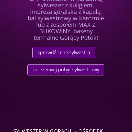
sylwester z kuligiem,
impreza góralska z kapelą,
bal sylwestrowy w Karczmie
lub z zespołem MAX Z
BUKOWINY, baseny
termalne Gorący Potok!
sprawdź cenę sylwestra
zarezerwuj pobyt sylwestrowy
SYLWESTER W GÓRACH – OŚRODEK