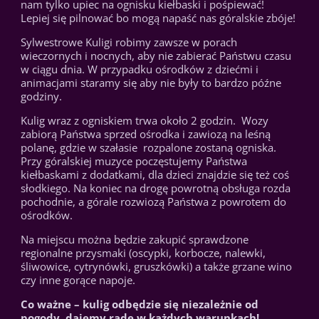
nam tylko upiec na ognisku kiełbaski i pośpiewać!
Lepiej się pilnować bo mogą napaść nas góralskie zbóje!
Sylwestrowe Kuligi robimy zawsze w porach
wieczornych i nocnych, aby nie zabierać Państwu czasu
w ciągu dnia. W przypadku ośrodków z dziećmi i
animacjami staramy się aby nie były to bardzo późne
godziny.
Kulig wraz z ogniskiem trwa około 2 godzin. Wozy
zabiorą Państwa sprzed ośrodka i zawiozą na leśną
polanę, gdzie w szałasie rozpalone zostaną ogniska.
Przy góralskiej muzyce poczęstujemy Państwa
kiełbaskami z dodatkami, dla dzieci znajdzie się też coś
słodkiego. Na koniec na drogę powrotną obsługa rozda
pochodnie, a górale rozwiozą Państwa z powrotem do
ośrodków.
Na miejscu można będzie zakupić sprawdzone
regionalne przysmaki (oscypki, korbocze, nalewki,
śliwowice, cytrynówki, gruszkówki) a także grzane wino
czy inne gorące napoje.
Co ważne – kulig odbędzie się niezależnie od
pogody, dajemy radę w każdych warunkach!