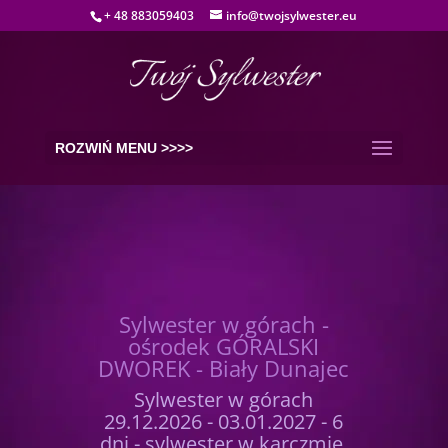
+ 48 883059403
info@twojsylwester.eu
ROZWIŃ MENU >>>>
Sylwester w górach -
ośrodek GÓRALSKI
DWOREK - Biały Dunajec
Sylwester w górach
29.12.2026 - 03.01.2027 - 6
dni - sylwester w karczmie,