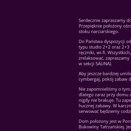
Serdecznie zapraszamy d
Przepięknie położony oś
stoku narciarskiego.
Do Państwa dyspozycji od
typu studio 2+2 oraz 2+3
ręczniki, wi-fi. Wszystkic
zrelaksować, zapraszamy d
w sekcji SAUNA).
Aby jeszcze bardziej umili
cymbergaj, pokój zabaw dl
Nie zapomnieliśmy o tym,
dlatego zaraz przy domu z
nigdy nie brakuje. Tu zap
hucznej zabawy. W karczmi
serwować będziemy codzie
Dom położony jest w Poro
Bukowiny Tatrzańskiej. Je