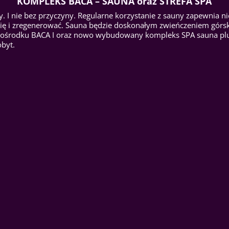
KOMPLEKS BACA – SAUNA oraz STREFA SPA
zy. I nie bez przyczyny. Regularne korzystanie z sauny zapewnia ni
ę i zregenerować. Sauna będzie doskonałym zwieńczeniem górskic
ośrodku BACA I oraz nowo wybudowany kompleks SPA sauna plus J
obyt.