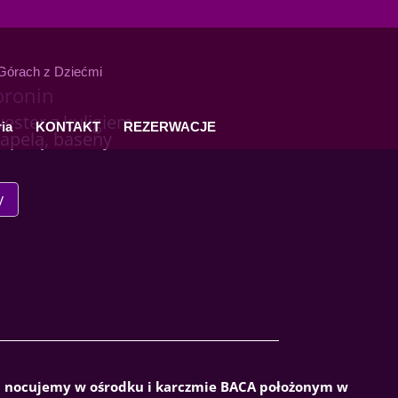
oronin
wester z kuligiem,
ia
KONTAKT
REZERWACJE
kapelą, baseny
y
i nocujemy w ośrodku i karczmie BACA położonym w