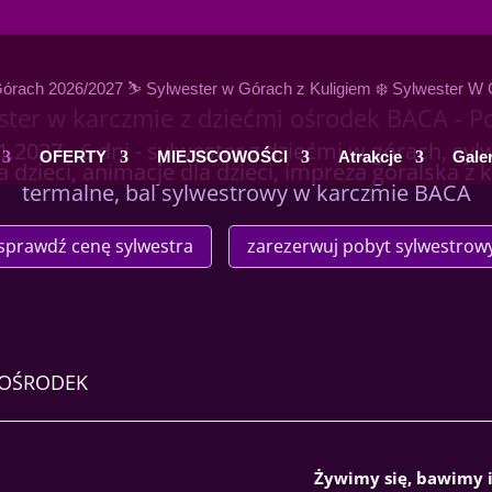
ster w karczmie z dziećmi ośrodek BACA - P
1.2027 - 6 dni - sylwester z dziećmi w górach, syl
OFERTY
MIEJSCOWOŚCI
Atrakcje
Galer
a dzieci, animacje dla dzieci, impreza góralska z 
termalne, bal sylwestrowy w karczmie BACA
sprawdź cenę sylwestra
zarezerwuj pobyt sylwestrow
 OŚRODEK
Żywimy się, bawimy 