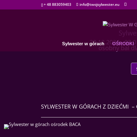
+ 48 883059403
info@twojsylwester.eu
Sylwe
29.12.2026 - 03.0
Sylwester w górach
OŚRODKI
osobny bal dl
SYLWESTER W GÓRACH Z DZIEĆMI –