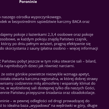
Poroninie
o naszego ośrodka wypoczynkowego.
rodek w bezpośrednim sąsiedztwie karczmy BACA oraz
dajemy pokoje z łazienkami 2,3,4 osobowe oraz pokoje
 osobowe, w każdym pokoju znajdą Państwo czajnik,
h, którzy po dniu pełnym wrażeń, pragną efektywnie się
o skorzystania z sauny (płatna osobno – więcej informacji
ć Państwu pobyt jeszcze w tym roku otwarcie sali – bilard,
a najmłodszych dzieci jak również narciarni.
 że ostre górskie powietrze niezwykle wzmaga apetyt,
ostała otwarta karczma regionalna, w której dobrej strawy
ewniamy codziennie miłą atmosferę i wspaniały klimat do
e, w wydzielonej sali dostępnej tylko dla naszych Gości,
nnie Państwu przepyszne śniadania oraz obiadokolacje.
ninie – w pewnej odległości od drogi prowadzącej do
st to idealna baza „wypadowa” na wędrówki w góry, długie